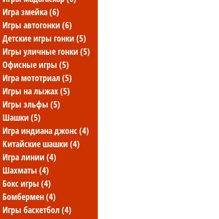
игра змейка (6)
игры автогонки (6)
детские игры гонки (5)
игры уличные гонки (5)
офисные игры (5)
игра мототриал (5)
игры на лыжах (5)
игры эльфы (5)
шашки (5)
игра индиана джонс (4)
китайские шашки (4)
игра линии (4)
шахматы (4)
бокс игры (4)
бомбермен (4)
игры баскетбол (4)