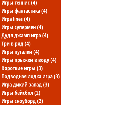
игры теннис (4)
игры фантастика (4)
игра lines (4)
игры супермен (4)
дудл джамп игра (4)
три в ряд (4)
игры пугалки (4)
игры прыжки в воду (4)
короткие игры (3)
подводная лодка игра (3)
игра дикий запад (3)
игры бейсбол (2)
игры сноуборд (2)