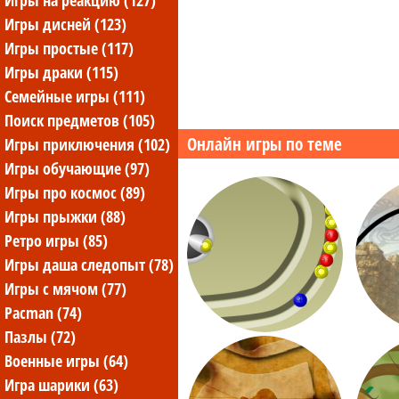
игры на реакцию (127)
игры дисней (123)
игры простые (117)
игры драки (115)
семейные игры (111)
поиск предметов (105)
Онлайн игры по теме
игры приключения (102)
игры обучающие (97)
игры про космос (89)
игры прыжки (88)
ретро игры (85)
игры даша следопыт (78)
игры с мячом (77)
pacman (74)
пазлы (72)
военные игры (64)
игра шарики (63)