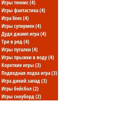
игры теннис (4)
игры фантастика (4)
игра lines (4)
игры супермен (4)
дудл джамп игра (4)
три в ряд (4)
игры пугалки (4)
игры прыжки в воду (4)
короткие игры (3)
подводная лодка игра (3)
игра дикий запад (3)
игры бейсбол (2)
игры сноуборд (2)