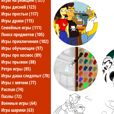
игры на реакцию (127)
игры дисней (123)
игры простые (117)
игры драки (115)
семейные игры (111)
поиск предметов (105)
игры приключения (102)
игры обучающие (97)
игры про космос (89)
игры прыжки (88)
ретро игры (85)
игры даша следопыт (78)
игры с мячом (77)
pacman (74)
пазлы (72)
военные игры (64)
игра шарики (63)