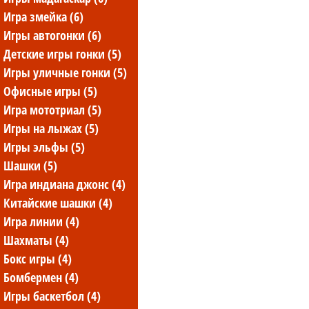
игра змейка (6)
игры автогонки (6)
детские игры гонки (5)
игры уличные гонки (5)
офисные игры (5)
игра мототриал (5)
игры на лыжах (5)
игры эльфы (5)
шашки (5)
игра индиана джонс (4)
китайские шашки (4)
игра линии (4)
шахматы (4)
бокс игры (4)
бомбермен (4)
игры баскетбол (4)