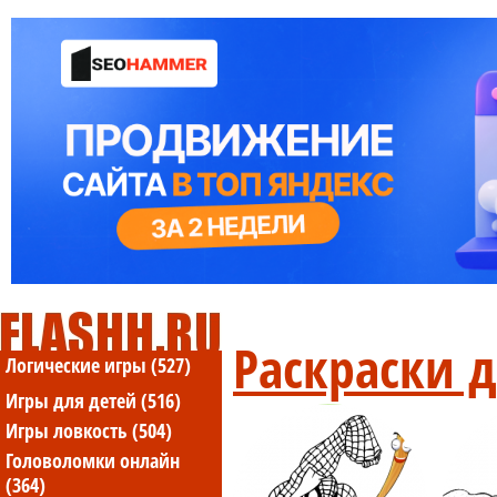
раскраски
логические игры (527)
игры для детей (516)
игры ловкость (504)
головоломки онлайн
(364)