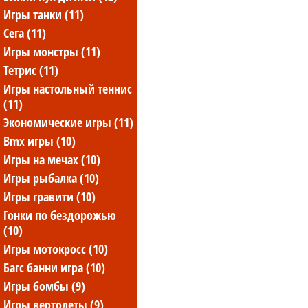
игры танки (11)
сега (11)
игры монстры (11)
тетрис (11)
игры настольный теннис
(11)
экономические игры (11)
bmx игры (10)
игры на мечах (10)
игры рыбалка (10)
игры гравити (10)
гонки по бездорожью
(10)
игры мотокросс (10)
багс банни игра (10)
игры бомбы (9)
игры вертолеты (9)