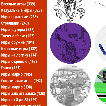
веселые игры (339)
казуальные игры (323)
игры стратегии (268)
стрелялки (249)
игры шутеры (227)
tower defense (202)
игры оружие (194)
классные игры (182)
игры на логику (174)
игры с кровью (167)
гонки (151)
игры марио (145)
спортивные игры (142)
игры марио (138)
игры защита замка (138)
игры от 8 до 88 (129)