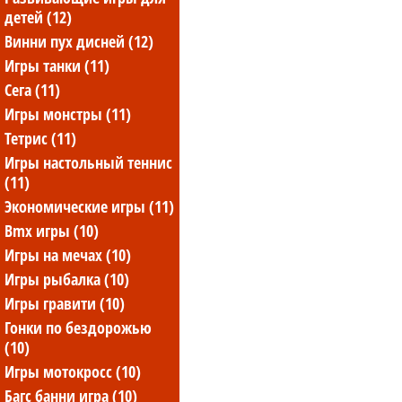
детей (12)
винни пух дисней (12)
игры танки (11)
сега (11)
игры монстры (11)
тетрис (11)
игры настольный теннис
(11)
экономические игры (11)
bmx игры (10)
игры на мечах (10)
игры рыбалка (10)
игры гравити (10)
гонки по бездорожью
(10)
игры мотокросс (10)
багс банни игра (10)