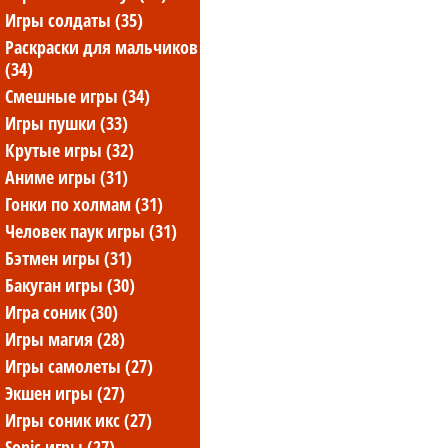
игры солдаты (35)
раскраски для мальчиков
(34)
смешные игры (34)
игры пушки (33)
крутые игры (32)
аниме игры (31)
гонки по холмам (31)
человек паук игры (31)
бэтмен игры (31)
бакуган игры (30)
игра соник (30)
игры магия (28)
игры самолеты (27)
экшен игры (27)
игры соник икс (27)
sonic игры (27)