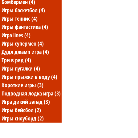
бомбермен (4)
игры баскетбол (4)
игры теннис (4)
игры фантастика (4)
игра lines (4)
игры супермен (4)
дудл джамп игра (4)
три в ряд (4)
игры пугалки (4)
игры прыжки в воду (4)
короткие игры (3)
подводная лодка игра (3)
игра дикий запад (3)
игры бейсбол (2)
игры сноуборд (2)