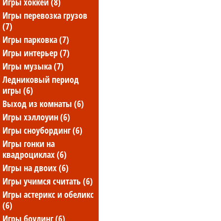
игры хоккей (8)
игры перевозка грузов
(7)
игры парковка (7)
игры интерьер (7)
игры музыка (7)
ледниковый период
игры (6)
выход из комнаты (6)
игры хэллоуин (6)
игры сноубординг (6)
игры гонки на
квадроциклах (6)
игры на двоих (6)
игры учимся считать (6)
игры астерикс и обеликс
(6)
игры боулинг (6)