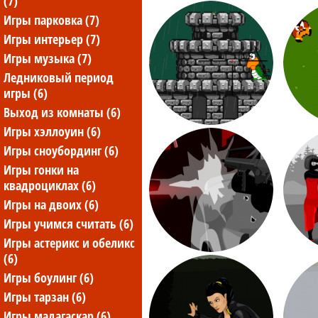
(7)
игры парковка (7)
игры интерьер (7)
игры музыка (7)
ледниковый период
игры (6)
выход из комнаты (6)
игры хэллоуин (6)
игры сноубординг (6)
игры гонки на
квадроциклах (6)
игры на двоих (6)
игры учимся считать (6)
игры астерикс и обеликс
(6)
игры боулинг (6)
игры тарзан (6)
игры мадагаскар (6)