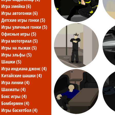
игра змейка (6)
игры автогонки (6)
детские игры гонки (5)
игры уличные гонки (5)
офисные игры (5)
игра мототриал (5)
игры на лыжах (5)
игры эльфы (5)
шашки (5)
игра индиана джонс (4)
китайские шашки (4)
игра линии (4)
шахматы (4)
бокс игры (4)
бомбермен (4)
игры баскетбол (4)