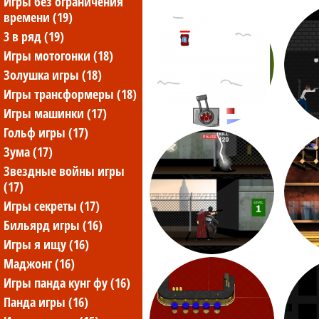
игры без ограничения
времени (19)
3 в ряд (19)
игры мотогонки (18)
золушка игры (18)
игры трансформеры (18)
игры машинки (17)
гольф игры (17)
зума (17)
звездные войны игры
(17)
игры секреты (17)
бильярд игры (16)
игры я ищу (16)
маджонг (16)
игры панда кунг фу (16)
панда игры (16)