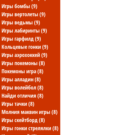
игры бомбы (9)
игры вертолеты (9)
игры ведьмы (9)
игры лабиринты (9)
игры гарфилд (9)
кольцевые гонки (9)
игры аэрохоккей (9)
игры покемоны (8)
покемоны игра (8)
игры алладин (8)
игры волейбол (8)
найди отличия (8)
игры тачки (8)
молния маквин игры (8)
игры скейтборд (8)
игры гонки стрелялки (8)