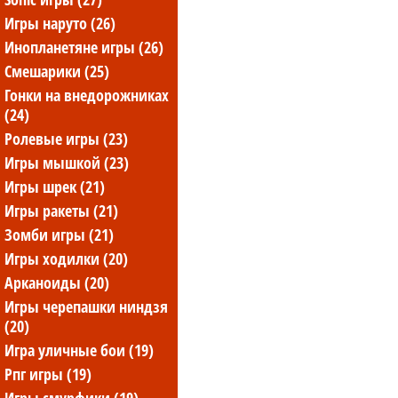
игры наруто (26)
инопланетяне игры (26)
смешарики (25)
гонки на внедорожниках
(24)
ролевые игры (23)
игры мышкой (23)
игры шрек (21)
игры ракеты (21)
зомби игры (21)
игры ходилки (20)
арканоиды (20)
игры черепашки ниндзя
(20)
игра уличные бои (19)
рпг игры (19)