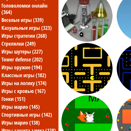
головоломки онлайн
(364)
веселые игры (339)
казуальные игры (323)
игры стратегии (268)
стрелялки (249)
игры шутеры (227)
tower defense (202)
игры оружие (194)
классные игры (182)
игры на логику (174)
игры с кровью (167)
гонки (151)
игры марио (145)
спортивные игры (142)
игры марио (138)
игры защита замка (138)