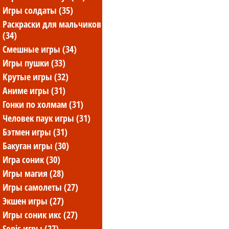
игры солдаты (35)
раскраски для мальчиков
(34)
смешные игры (34)
игры пушки (33)
крутые игры (32)
аниме игры (31)
гонки по холмам (31)
человек паук игры (31)
бэтмен игры (31)
бакуган игры (30)
игра соник (30)
игры магия (28)
игры самолеты (27)
экшен игры (27)
игры соник икс (27)
sonic игры (27)