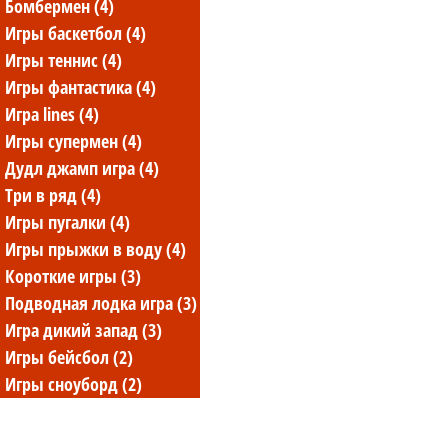
бомбермен (4)
игры баскетбол (4)
игры теннис (4)
игры фантастика (4)
игра lines (4)
игры супермен (4)
дудл джамп игра (4)
три в ряд (4)
игры пугалки (4)
игры прыжки в воду (4)
короткие игры (3)
подводная лодка игра (3)
игра дикий запад (3)
игры бейсбол (2)
игры сноуборд (2)