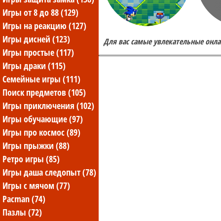
игры от 8 до 88 (129)
игры на реакцию (127)
игры дисней (123)
Для вас самые увлекательные онла
игры простые (117)
игры драки (115)
семейные игры (111)
поиск предметов (105)
игры приключения (102)
игры обучающие (97)
игры про космос (89)
игры прыжки (88)
ретро игры (85)
игры даша следопыт (78)
игры с мячом (77)
pacman (74)
пазлы (72)