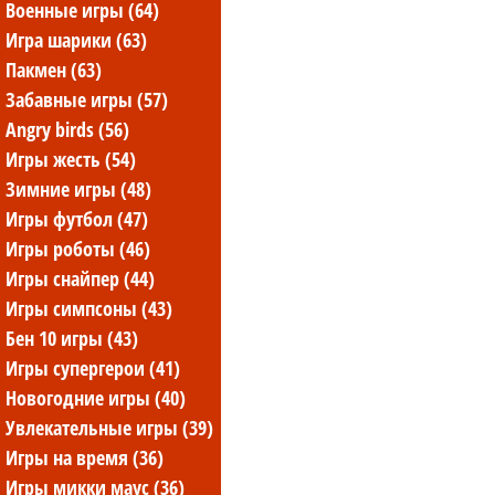
военные игры (64)
игра шарики (63)
пакмен (63)
забавные игры (57)
angry birds (56)
игры жесть (54)
зимние игры (48)
игры футбол (47)
игры роботы (46)
игры снайпер (44)
игры симпсоны (43)
бен 10 игры (43)
игры супергерои (41)
новогодние игры (40)
увлекательные игры (39)
игры на время (36)
игры микки маус (36)