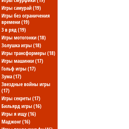
игры смурфики (19)
игры самурай (19)
игры без ограничения
времени (19)
3 в ряд (19)
игры мотогонки (18)
золушка игры (18)
игры трансформеры (18)
игры машинки (17)
гольф игры (17)
зума (17)
звездные войны игры
(17)
игры секреты (17)
бильярд игры (16)
игры я ищу (16)
маджонг (16)