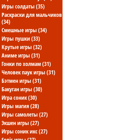
игры солдаты (35)
раскраски для мальчиков
(34)
смешные игры (34)
игры пушки (33)
крутые игры (32)
аниме игры (31)
гонки по холмам (31)
человек паук игры (31)
бэтмен игры (31)
бакуган игры (30)
игра соник (30)
игры магия (28)
игры самолеты (27)
экшен игры (27)
игры соник икс (27)
sonic игры (27)