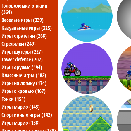
головоломки онлайн
(364)
веселые игры (339)
казуальные игры (323)
игры стратегии (268)
стрелялки (249)
игры шутеры (227)
tower defense (202)
игры оружие (194)
классные игры (182)
игры на логику (174)
игры с кровью (167)
гонки (151)
игры марио (145)
спортивные игры (142)
игры марио (138)
игры защита замка (138)