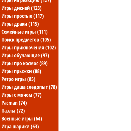
игры на реакцию (127)
игры дисней (123)
игры простые (117)
игры драки (115)
семейные игры (111)
поиск предметов (105)
игры приключения (102)
игры обучающие (97)
игры про космос (89)
игры прыжки (88)
ретро игры (85)
игры даша следопыт (78)
игры с мячом (77)
pacman (74)
пазлы (72)
военные игры (64)
игра шарики (63)