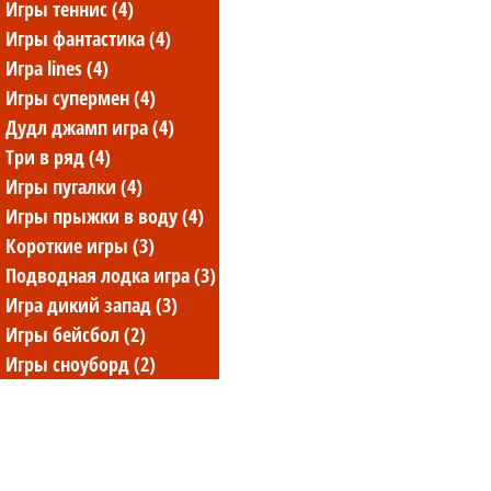
игры теннис (4)
игры фантастика (4)
игра lines (4)
игры супермен (4)
дудл джамп игра (4)
три в ряд (4)
игры пугалки (4)
игры прыжки в воду (4)
короткие игры (3)
подводная лодка игра (3)
игра дикий запад (3)
игры бейсбол (2)
игры сноуборд (2)