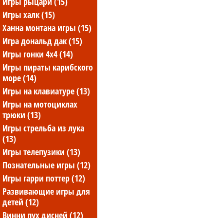
игры рыцари (15)
игры халк (15)
ханна монтана игры (15)
игра дональд дак (15)
игры гонки 4x4 (14)
игры пираты карибского
море (14)
игры на клавиатуре (13)
игры на мотоциклах
трюки (13)
игры стрельба из лука
(13)
игры телепузики (13)
познательные игры (12)
игры гарри поттер (12)
развивающие игры для
детей (12)
винни пух дисней (12)