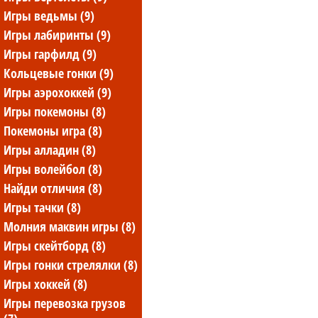
игры ведьмы (9)
игры лабиринты (9)
игры гарфилд (9)
кольцевые гонки (9)
игры аэрохоккей (9)
игры покемоны (8)
покемоны игра (8)
игры алладин (8)
игры волейбол (8)
найди отличия (8)
игры тачки (8)
молния маквин игры (8)
игры скейтборд (8)
игры гонки стрелялки (8)
игры хоккей (8)
игры перевозка грузов