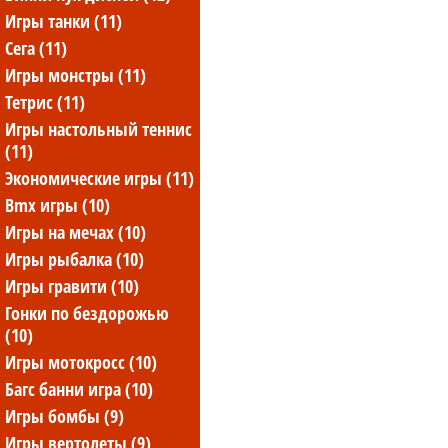
игры танки (11)
сега (11)
игры монстры (11)
тетрис (11)
игры настольный теннис
(11)
экономические игры (11)
bmx игры (10)
игры на мечах (10)
игры рыбалка (10)
игры гравити (10)
гонки по бездорожью
(10)
игры мотокросс (10)
багс банни игра (10)
игры бомбы (9)
игры вертолеты (9)