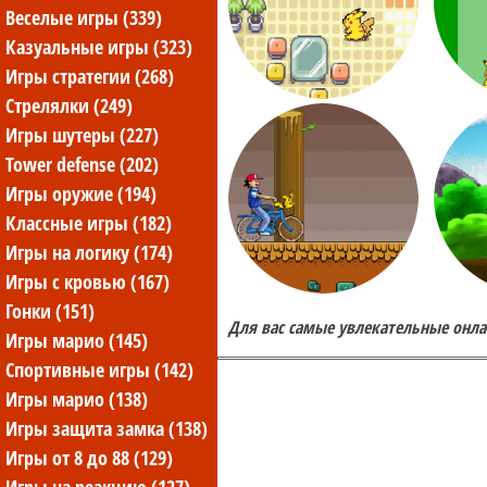
веселые игры (339)
казуальные игры (323)
игры стратегии (268)
стрелялки (249)
игры шутеры (227)
tower defense (202)
игры оружие (194)
классные игры (182)
игры на логику (174)
игры с кровью (167)
гонки (151)
Для вас самые увлекательные онла
игры марио (145)
спортивные игры (142)
игры марио (138)
игры защита замка (138)
игры от 8 до 88 (129)