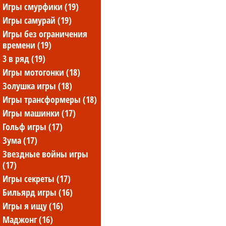
игры смурфики (19)
игры самурай (19)
игры без ограничения
времени (19)
3 в ряд (19)
игры мотогонки (18)
золушка игры (18)
игры трансформеры (18)
игры машинки (17)
гольф игры (17)
зума (17)
звездные войны игры
(17)
игры секреты (17)
бильярд игры (16)
игры я ищу (16)
маджонг (16)