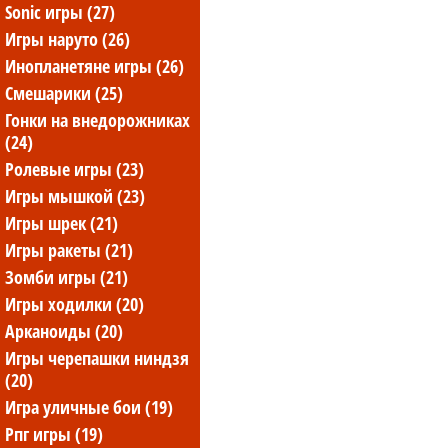
sonic игры (27)
игры наруто (26)
инопланетяне игры (26)
смешарики (25)
гонки на внедорожниках
(24)
ролевые игры (23)
игры мышкой (23)
игры шрек (21)
игры ракеты (21)
зомби игры (21)
игры ходилки (20)
арканоиды (20)
игры черепашки ниндзя
(20)
игра уличные бои (19)
рпг игры (19)