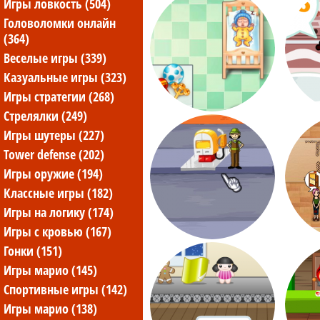
игры ловкость (504)
головоломки онлайн
(364)
веселые игры (339)
казуальные игры (323)
игры стратегии (268)
стрелялки (249)
игры шутеры (227)
tower defense (202)
игры оружие (194)
классные игры (182)
игры на логику (174)
игры с кровью (167)
гонки (151)
игры марио (145)
спортивные игры (142)
игры марио (138)