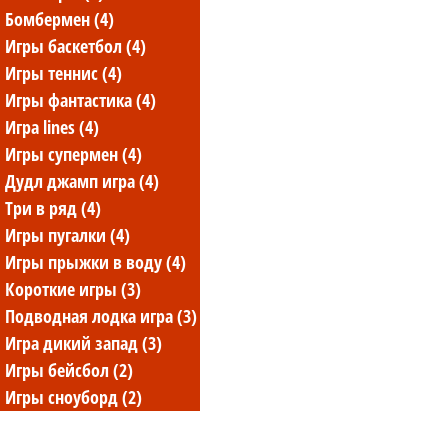
бомбермен (4)
игры баскетбол (4)
игры теннис (4)
игры фантастика (4)
игра lines (4)
игры супермен (4)
дудл джамп игра (4)
три в ряд (4)
игры пугалки (4)
игры прыжки в воду (4)
короткие игры (3)
подводная лодка игра (3)
игра дикий запад (3)
игры бейсбол (2)
игры сноуборд (2)