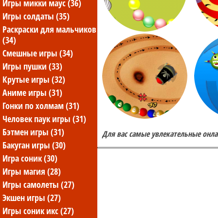
игры микки маус (36)
игры солдаты (35)
раскраски для мальчиков
(34)
смешные игры (34)
игры пушки (33)
крутые игры (32)
аниме игры (31)
гонки по холмам (31)
человек паук игры (31)
бэтмен игры (31)
Для вас самые увлекательные онла
бакуган игры (30)
игра соник (30)
игры магия (28)
игры самолеты (27)
экшен игры (27)
игры соник икс (27)