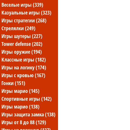
веселые игры (339)
казуальные игры (323)
игры стратегии (268)
стрелялки (249)
игры шутеры (227)
tower defense (202)
игры оружие (194)
классные игры (182)
игры на логику (174)
игры с кровью (167)
гонки (151)
игры марио (145)
спортивные игры (142)
игры марио (138)
игры защита замка (138)
игры от 8 до 88 (129)