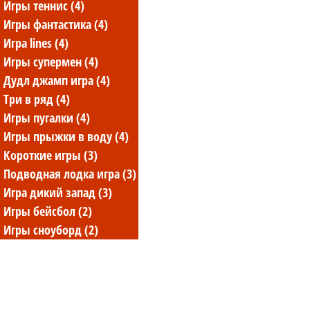
игры теннис (4)
игры фантастика (4)
игра lines (4)
игры супермен (4)
дудл джамп игра (4)
три в ряд (4)
игры пугалки (4)
игры прыжки в воду (4)
короткие игры (3)
подводная лодка игра (3)
игра дикий запад (3)
игры бейсбол (2)
игры сноуборд (2)