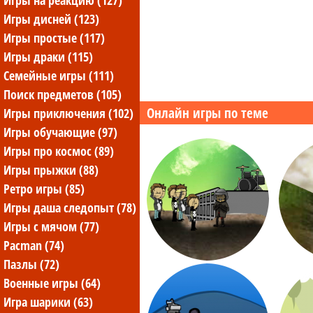
игры на реакцию (127)
игры дисней (123)
игры простые (117)
игры драки (115)
семейные игры (111)
поиск предметов (105)
Онлайн игры по теме
игры приключения (102)
игры обучающие (97)
игры про космос (89)
игры прыжки (88)
ретро игры (85)
игры даша следопыт (78)
игры с мячом (77)
pacman (74)
пазлы (72)
военные игры (64)
игра шарики (63)