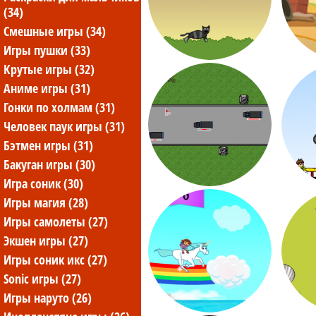
(34)
смешные игры (34)
игры пушки (33)
крутые игры (32)
аниме игры (31)
гонки по холмам (31)
человек паук игры (31)
бэтмен игры (31)
бакуган игры (30)
игра соник (30)
игры магия (28)
игры самолеты (27)
экшен игры (27)
игры соник икс (27)
sonic игры (27)
игры наруто (26)