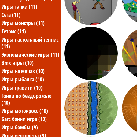
игры танки (11)
сега (11)
игры монстры (11)
тетрис (11)
игры настольный теннис
(11)
экономические игры (11)
bmx игры (10)
игры на мечах (10)
игры рыбалка (10)
игры гравити (10)
гонки по бездорожью
(10)
игры мотокросс (10)
багс банни игра (10)
игры бомбы (9)
игры вертолеты (9)