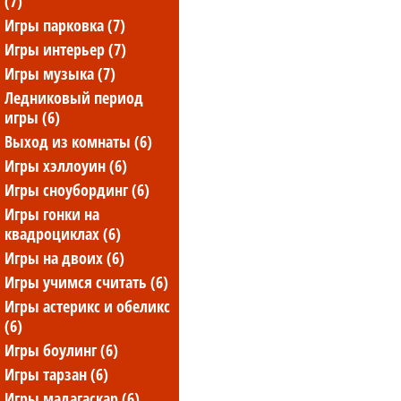
(7)
игры парковка (7)
игры интерьер (7)
игры музыка (7)
ледниковый период
игры (6)
выход из комнаты (6)
игры хэллоуин (6)
игры сноубординг (6)
игры гонки на
квадроциклах (6)
игры на двоих (6)
игры учимся считать (6)
игры астерикс и обеликс
(6)
игры боулинг (6)
игры тарзан (6)
игры мадагаскар (6)