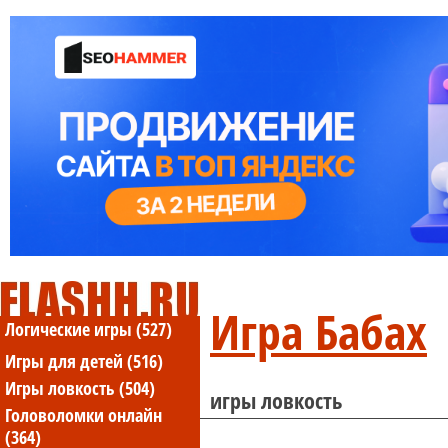
Игра Бабах
логические игры (527)
игры для детей (516)
игры ловкость (504)
игры ловкость
головоломки онлайн
(364)