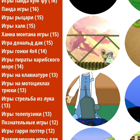
игры панда кунг фу (16)
панда игры (16)
игры рыцари (15)
игры халк (15)
ханна монтана игры (15)
игра дональд дак (15)
игры гонки 4x4 (14)
игры пираты карибского
море (14)
игры на клавиатуре (13)
игры на мотоциклах
трюки (13)
игры стрельба из лука
(13)
игры телепузики (13)
познательные игры (12)
игры гарри поттер (12)
развивающие игры для