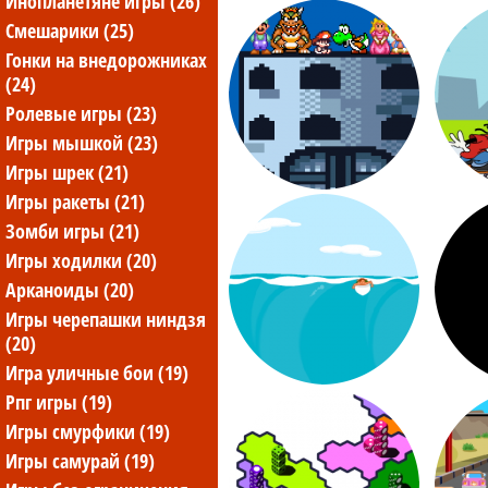
инопланетяне игры (26)
смешарики (25)
гонки на внедорожниках
(24)
ролевые игры (23)
игры мышкой (23)
игры шрек (21)
игры ракеты (21)
зомби игры (21)
игры ходилки (20)
арканоиды (20)
игры черепашки ниндзя
(20)
игра уличные бои (19)
рпг игры (19)
игры смурфики (19)
игры самурай (19)