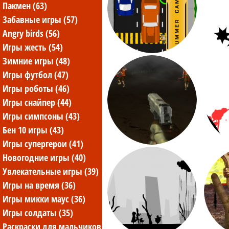
пакмен (63)
забавные игры (57)
angry birds (56)
игры жесть (54)
зимние игры (48)
игры футбол (47)
игры роботы (46)
игры снайпер (44)
игры симпсоны (43)
бен 10 игры (43)
игры супергерои (41)
новогодние игры (40)
увлекательные игры (39)
игры на время (36)
игры микки маус (36)
игры солдаты (35)
раскраски для мальчиков