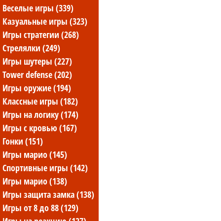
веселые игры (339)
казуальные игры (323)
игры стратегии (268)
стрелялки (249)
игры шутеры (227)
tower defense (202)
игры оружие (194)
классные игры (182)
игры на логику (174)
игры с кровью (167)
гонки (151)
игры марио (145)
спортивные игры (142)
игры марио (138)
игры защита замка (138)
игры от 8 до 88 (129)