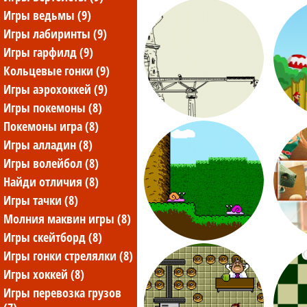
игры ведьмы (9)
игры лабиринты (9)
игры гарфилд (9)
кольцевые гонки (9)
игры аэрохоккей (9)
игры покемоны (8)
покемоны игра (8)
игры алладин (8)
игры волейбол (8)
найди отличия (8)
игры тачки (8)
молния маквин игры (8)
игры скейтборд (8)
игры гонки стрелялки (8)
игры хоккей (8)
игры перевозка грузов