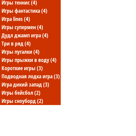
игры теннис (4)
игры фантастика (4)
игра lines (4)
игры супермен (4)
дудл джамп игра (4)
три в ряд (4)
игры пугалки (4)
игры прыжки в воду (4)
короткие игры (3)
подводная лодка игра (3)
игра дикий запад (3)
игры бейсбол (2)
игры сноуборд (2)