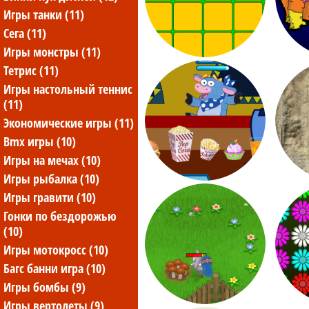
игры танки (11)
сега (11)
игры монстры (11)
тетрис (11)
игры настольный теннис
(11)
экономические игры (11)
bmx игры (10)
игры на мечах (10)
игры рыбалка (10)
игры гравити (10)
гонки по бездорожью
(10)
игры мотокросс (10)
багс банни игра (10)
игры бомбы (9)
игры вертолеты (9)