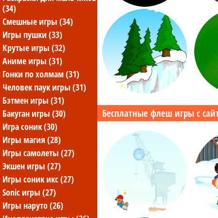
(34)
смешные игры (34)
игры пушки (33)
крутые игры (32)
аниме игры (31)
гонки по холмам (31)
человек паук игры (31)
бэтмен игры (31)
Бесплатные флеш игры с сай
бакуган игры (30)
игра соник (30)
игры магия (28)
игры самолеты (27)
экшен игры (27)
игры соник икс (27)
sonic игры (27)
игры наруто (26)