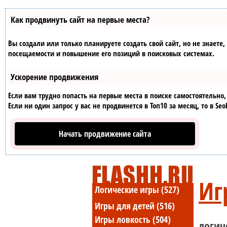
Как продвинуть сайт на первые места?
Вы создали или только планируете создать свой сайт, но не знаете
посещаемости и повышение его позиций в поисковых системах.
Ускорение продвижения
Если вам трудно попасть на первые места в поиске самостоятельно
Если ни один запрос у вас не продвинется в Топ10 за месяц, то в
Se
Начать продвижение сайта
И
логические игры (527)
игры для детей (516)
игры ловкость (504)
логич