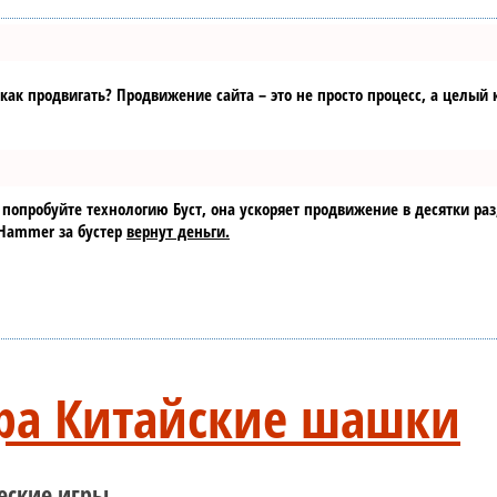
, как продвигать? Продвижение сайта – это не просто процесс, а цел
, попробуйте технологию
Буст
, она ускоряет продвижение в десятки ра
oHammer
за бустер
вернут деньги.
гра Китайские шашки
еские игры