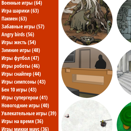
военные игры (64)
игра шарики (63)
пакмен (63)
забавные игры (57)
angry birds (56)
игры жесть (54)
зимние игры (48)
игры футбол (47)
игры роботы (46)
игры снайпер (44)
игры симпсоны (43)
бен 10 игры (43)
игры супергерои (41)
новогодние игры (40)
увлекательные игры (39)
игры на время (36)
игры микки маус (36)