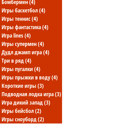
бомбермен (4)
игры баскетбол (4)
игры теннис (4)
игры фантастика (4)
игра lines (4)
игры супермен (4)
дудл джамп игра (4)
три в ряд (4)
игры пугалки (4)
игры прыжки в воду (4)
короткие игры (3)
подводная лодка игра (3)
игра дикий запад (3)
игры бейсбол (2)
игры сноуборд (2)