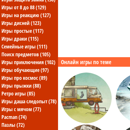
игры от 8 до 88 (129)
игры на реакцию (127)
игры дисней (123)
игры простые (117)
игры драки (115)
семейные игры (111)
поиск предметов (105)
Онлайн игры по теме
игры приключения (102)
игры обучающие (97)
игры про космос (89)
игры прыжки (88)
ретро игры (85)
игры даша следопыт (78)
игры с мячом (77)
pacman (74)
пазлы (72)