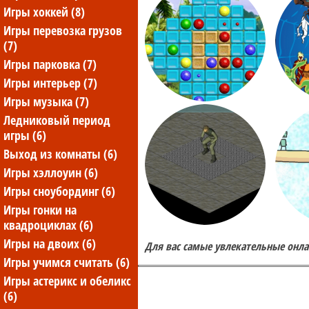
игры хоккей (8)
игры перевозка грузов
(7)
игры парковка (7)
игры интерьер (7)
игры музыка (7)
ледниковый период
игры (6)
выход из комнаты (6)
игры хэллоуин (6)
игры сноубординг (6)
игры гонки на
квадроциклах (6)
игры на двоих (6)
Для вас самые увлекательные онла
игры учимся считать (6)
игры астерикс и обеликс
(6)