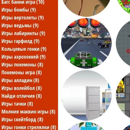
багс банни игра (10)
игры бомбы (9)
игры вертолеты (9)
игры ведьмы (9)
игры лабиринты (9)
игры гарфилд (9)
кольцевые гонки (9)
игры аэрохоккей (9)
игры покемоны (8)
покемоны игра (8)
игры алладин (8)
игры волейбол (8)
найди отличия (8)
игры тачки (8)
молния маквин игры (8)
игры скейтборд (8)
игры гонки стрелялки (8)