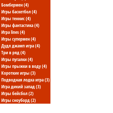
бомбермен (4)
игры баскетбол (4)
игры теннис (4)
игры фантастика (4)
игра lines (4)
игры супермен (4)
дудл джамп игра (4)
три в ряд (4)
игры пугалки (4)
игры прыжки в воду (4)
короткие игры (3)
подводная лодка игра (3)
игра дикий запад (3)
игры бейсбол (2)
игры сноуборд (2)