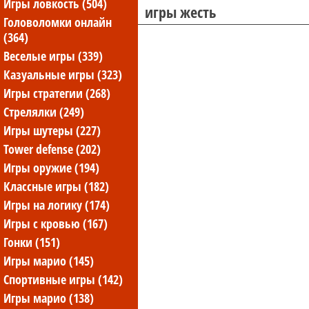
игры ловкость (504)
игры жесть
головоломки онлайн
(364)
веселые игры (339)
казуальные игры (323)
игры стратегии (268)
стрелялки (249)
игры шутеры (227)
tower defense (202)
игры оружие (194)
классные игры (182)
игры на логику (174)
игры с кровью (167)
гонки (151)
игры марио (145)
спортивные игры (142)
игры марио (138)