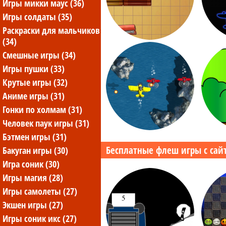
игры микки маус (36)
игры солдаты (35)
раскраски для мальчиков
(34)
смешные игры (34)
игры пушки (33)
крутые игры (32)
аниме игры (31)
гонки по холмам (31)
человек паук игры (31)
бэтмен игры (31)
Бесплатные флеш игры с сай
бакуган игры (30)
игра соник (30)
игры магия (28)
игры самолеты (27)
экшен игры (27)
игры соник икс (27)