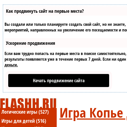
Как продвинуть сайт на первые места?
Вы создали или только планируете создать свой сайт, но не знаете,
мероприятий, направленных на увеличение его посещаемости и по
Ускорение продвижения
Если вам трудно попасть на первые места в поиске самостоятельно
результаты появляются уже в течение первых 7 дней. Если ни один з
деньги.
Начать продвижение сайта
Игра Копь
логические игры (527)
игры для детей (516)