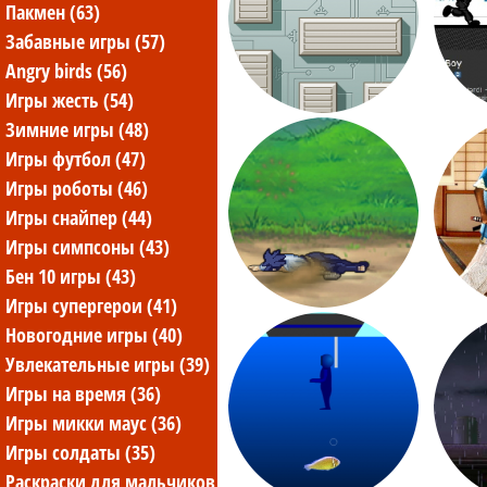
пакмен (63)
забавные игры (57)
angry birds (56)
игры жесть (54)
зимние игры (48)
игры футбол (47)
игры роботы (46)
игры снайпер (44)
игры симпсоны (43)
бен 10 игры (43)
игры супергерои (41)
новогодние игры (40)
увлекательные игры (39)
игры на время (36)
игры микки маус (36)
игры солдаты (35)
раскраски для мальчиков