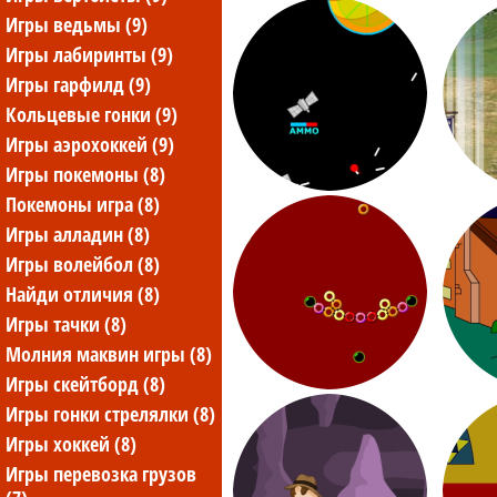
игры ведьмы (9)
игры лабиринты (9)
игры гарфилд (9)
кольцевые гонки (9)
игры аэрохоккей (9)
игры покемоны (8)
покемоны игра (8)
игры алладин (8)
игры волейбол (8)
найди отличия (8)
игры тачки (8)
молния маквин игры (8)
игры скейтборд (8)
игры гонки стрелялки (8)
игры хоккей (8)
игры перевозка грузов