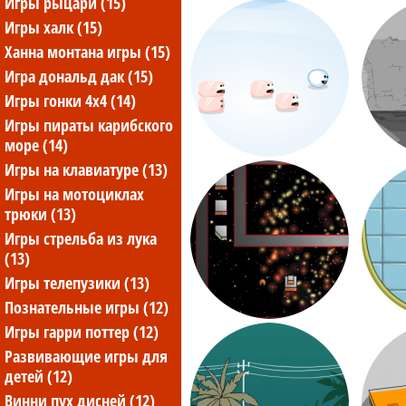
игры рыцари (15)
игры халк (15)
ханна монтана игры (15)
игра дональд дак (15)
игры гонки 4x4 (14)
игры пираты карибского
море (14)
игры на клавиатуре (13)
игры на мотоциклах
трюки (13)
игры стрельба из лука
(13)
игры телепузики (13)
познательные игры (12)
игры гарри поттер (12)
развивающие игры для
детей (12)
винни пух дисней (12)