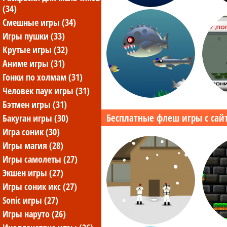
(34)
смешные игры (34)
игры пушки (33)
крутые игры (32)
аниме игры (31)
гонки по холмам (31)
человек паук игры (31)
бэтмен игры (31)
Бесплатные флеш игры с сай
бакуган игры (30)
игра соник (30)
игры магия (28)
игры самолеты (27)
экшен игры (27)
игры соник икс (27)
sonic игры (27)
игры наруто (26)