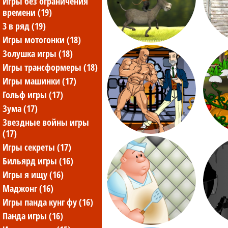
игры без ограничения
времени (19)
3 в ряд (19)
игры мотогонки (18)
золушка игры (18)
игры трансформеры (18)
игры машинки (17)
гольф игры (17)
зума (17)
звездные войны игры
(17)
игры секреты (17)
бильярд игры (16)
игры я ищу (16)
маджонг (16)
игры панда кунг фу (16)
панда игры (16)