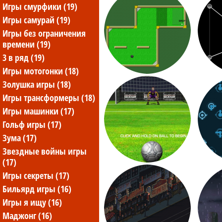
игры смурфики (19)
игры самурай (19)
игры без ограничения
времени (19)
3 в ряд (19)
игры мотогонки (18)
золушка игры (18)
игры трансформеры (18)
игры машинки (17)
гольф игры (17)
зума (17)
звездные войны игры
(17)
игры секреты (17)
бильярд игры (16)
игры я ищу (16)
маджонг (16)