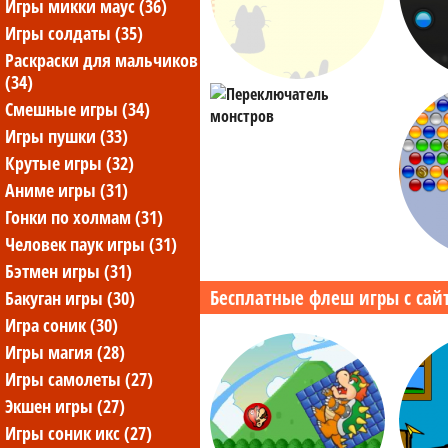
игры микки маус (36)
игры солдаты (35)
раскраски для мальчиков
(34)
смешные игры (34)
игры пушки (33)
крутые игры (32)
аниме игры (31)
гонки по холмам (31)
человек паук игры (31)
бэтмен игры (31)
Бесплатные флеш игры с сай
бакуган игры (30)
игра соник (30)
игры магия (28)
игры самолеты (27)
экшен игры (27)
игры соник икс (27)