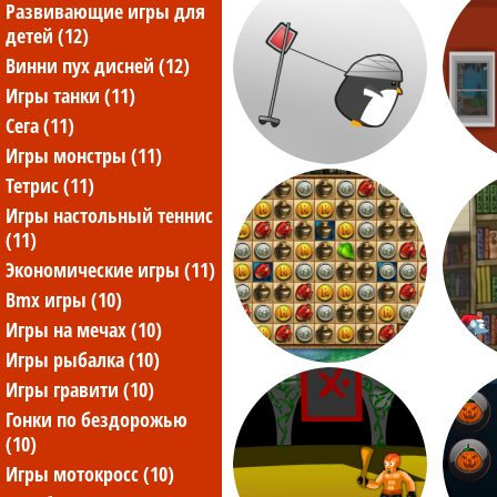
развивающие игры для
детей (12)
винни пух дисней (12)
игры танки (11)
сега (11)
игры монстры (11)
тетрис (11)
игры настольный теннис
(11)
экономические игры (11)
bmx игры (10)
игры на мечах (10)
игры рыбалка (10)
игры гравити (10)
гонки по бездорожью
(10)
игры мотокросс (10)