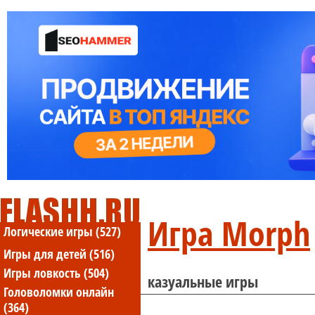
Игра Morph
логические игры (527)
игры для детей (516)
игры ловкость (504)
казуальные игры
головоломки онлайн
(364)