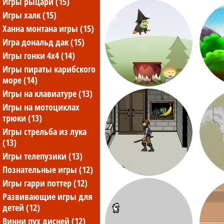
игры рыцари (15)
игры халк (15)
ханна монтана игры (15)
игра дональд дак (15)
игры гонки 4x4 (14)
игры пираты карибского
море (14)
игры на клавиатуре (13)
игры на мотоциклах
трюки (13)
игры стрельба из лука
(13)
игры телепузики (13)
познательные игры (12)
игры гарри поттер (12)
развивающие игры для
детей (12)
винни пух дисней (12)