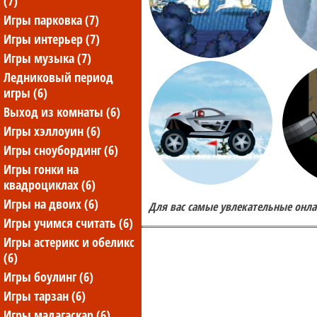
(7)
игры парковка (7)
игры интерьер (7)
игры музыка (7)
ледниковый период
игры (6)
выход из комнаты (6)
игры хэллоуин (6)
игры сноубординг (6)
игры гонки на
квадроциклах (6)
игры на двоих (6)
Для вас самые увлекательные онла
игры учимся считать (6)
игры астерикс и обеликс
(6)
игры боулинг (6)
игры тарзан (6)
игры мадагаскар (6)