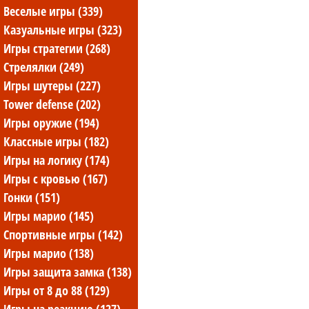
веселые игры (339)
казуальные игры (323)
игры стратегии (268)
стрелялки (249)
игры шутеры (227)
tower defense (202)
игры оружие (194)
классные игры (182)
игры на логику (174)
игры с кровью (167)
гонки (151)
игры марио (145)
спортивные игры (142)
игры марио (138)
игры защита замка (138)
игры от 8 до 88 (129)