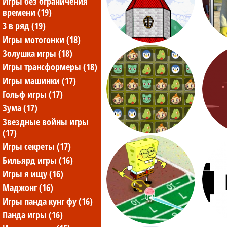
игры без ограничения
времени (19)
3 в ряд (19)
игры мотогонки (18)
золушка игры (18)
игры трансформеры (18)
игры машинки (17)
гольф игры (17)
зума (17)
звездные войны игры
(17)
игры секреты (17)
бильярд игры (16)
игры я ищу (16)
маджонг (16)
игры панда кунг фу (16)
панда игры (16)