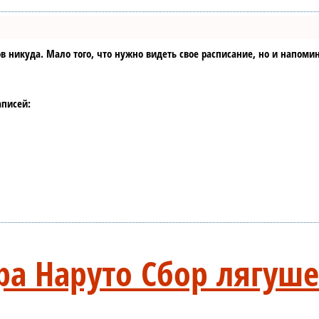
нтов никуда. Мало того, что нужно видеть свое расписание, но и нап
аписей:
гра Наруто Сбор лягуш