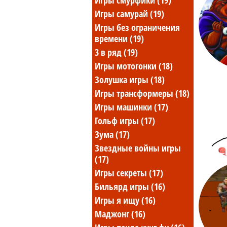
игры смурфики (19)
игры самурай (19)
игры без ограничения
времени (19)
3 в ряд (19)
игры мотогонки (18)
золушка игры (18)
игры трансформеры (18)
игры машинки (17)
гольф игры (17)
зума (17)
звездные войны игры
(17)
игры секреты (17)
бильярд игры (16)
игры я ищу (16)
маджонг (16)