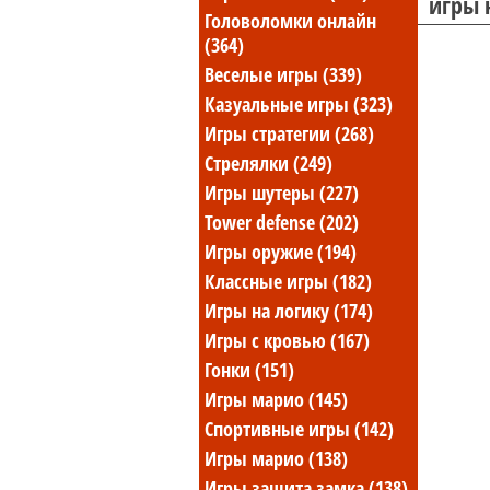
игры 
головоломки онлайн
(364)
веселые игры (339)
казуальные игры (323)
игры стратегии (268)
стрелялки (249)
игры шутеры (227)
tower defense (202)
игры оружие (194)
классные игры (182)
игры на логику (174)
игры с кровью (167)
гонки (151)
игры марио (145)
спортивные игры (142)
игры марио (138)
игры защита замка (138)