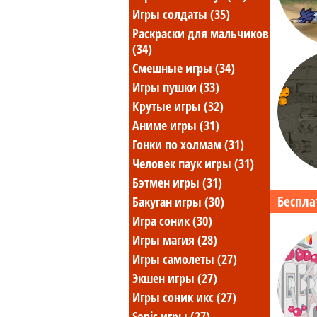
игры солдаты (35)
раскраски для мальчиков
(34)
смешные игры (34)
игры пушки (33)
крутые игры (32)
аниме игры (31)
гонки по холмам (31)
человек паук игры (31)
бэтмен игры (31)
Беспла
бакуган игры (30)
игра соник (30)
игры магия (28)
игры самолеты (27)
экшен игры (27)
игры соник икс (27)
sonic игры (27)