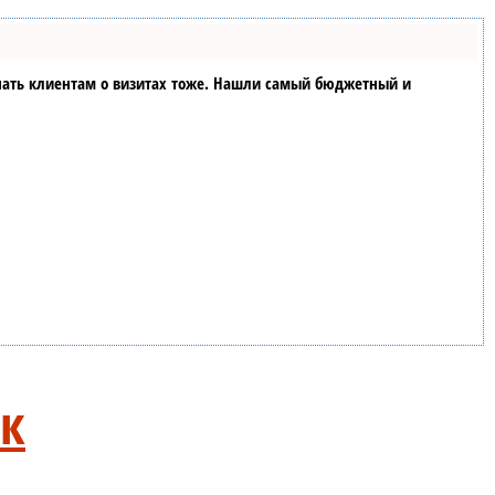
оминать клиентам о визитах тоже. Нашли самый бюджетный и
ек