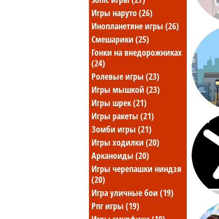
игры наруто (26)
инопланетяне игры (26)
смешарики (25)
гонки на внедорожниках
(24)
ролевые игры (23)
игры мышкой (23)
игры шрек (21)
игры ракеты (21)
зомби игры (21)
игры ходилки (20)
арканоиды (20)
игры черепашки ниндзя
(20)
игра уличные бои (19)
рпг игры (19)