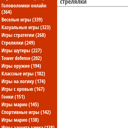
стрелялки
головоломки онлайн
(364)
веселые игры (339)
казуальные игры (323)
игры стратегии (268)
стрелялки (249)
игры шутеры (227)
tower defense (202)
игры оружие (194)
классные игры (182)
игры на логику (174)
игры с кровью (167)
гонки (151)
игры марио (145)
спортивные игры (142)
игры марио (138)
игры защита замка (138)