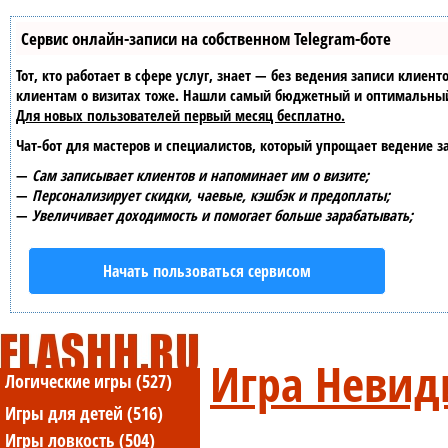
Сервис онлайн-записи на собственном Telegram-боте
Тот, кто работает в сфере услуг, знает — без ведения записи клиен
клиентам о визитах тоже. Нашли самый бюджетный и оптимальны
Для новых пользователей
первый месяц бесплатно
.
Чат-бот для мастеров и специалистов, который упрощает ведение з
—
Сам записывает клиентов и напоминает им о визите;
—
Персонализирует скидки, чаевые, кэшбэк и предоплаты;
—
Увеличивает доходимость и помогает больше зарабатывать;
Начать пользоваться сервисом
Игра Неви
логические игры (527)
игры для детей (516)
игры ловкость (504)