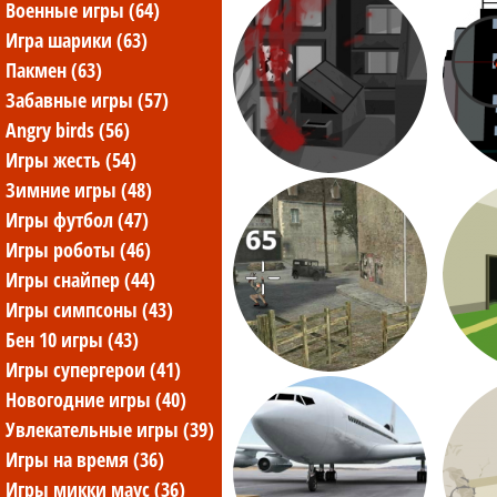
военные игры (64)
игра шарики (63)
пакмен (63)
забавные игры (57)
angry birds (56)
игры жесть (54)
зимние игры (48)
игры футбол (47)
игры роботы (46)
игры снайпер (44)
игры симпсоны (43)
бен 10 игры (43)
игры супергерои (41)
новогодние игры (40)
увлекательные игры (39)
игры на время (36)
игры микки маус (36)