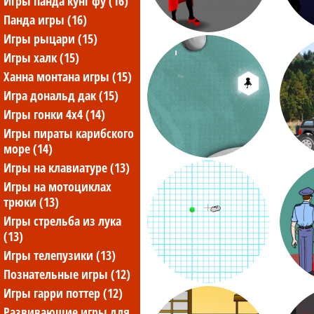
игры панда кунг фу (16)
панда игры (16)
игры рыцари (15)
игры халк (15)
ханна монтана игры (15)
игра дональд дак (15)
игры гонки 4x4 (14)
игры пираты карибского
море (14)
игры на клавиатуре (13)
игры на мотоциклах
трюки (13)
игры стрельба из лука
(13)
игры телепузики (13)
познательные игры (12)
игры гарри поттер (12)
развивающие игры для