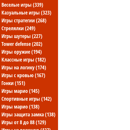
веселые игры (339)
казуальные игры (323)
игры стратегии (268)
стрелялки (249)
игры шутеры (227)
tower defense (202)
игры оружие (194)
классные игры (182)
игры на логику (174)
игры с кровью (167)
гонки (151)
игры марио (145)
спортивные игры (142)
игры марио (138)
игры защита замка (138)
игры от 8 до 88 (129)