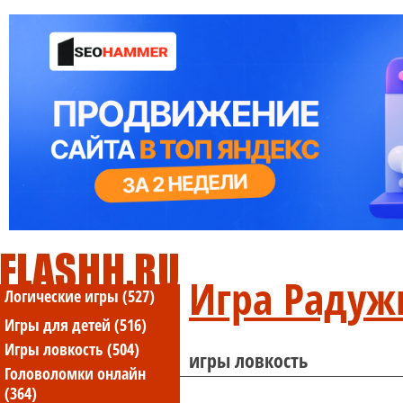
Игра Раду
логические игры (527)
игры для детей (516)
игры ловкость (504)
игры ловкость
головоломки онлайн
(364)