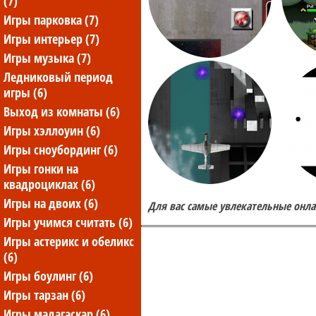
(7)
игры парковка (7)
игры интерьер (7)
игры музыка (7)
ледниковый период
игры (6)
выход из комнаты (6)
игры хэллоуин (6)
игры сноубординг (6)
игры гонки на
квадроциклах (6)
игры на двоих (6)
Для вас самые увлекательные онла
игры учимся считать (6)
игры астерикс и обеликс
(6)
игры боулинг (6)
игры тарзан (6)
игры мадагаскар (6)