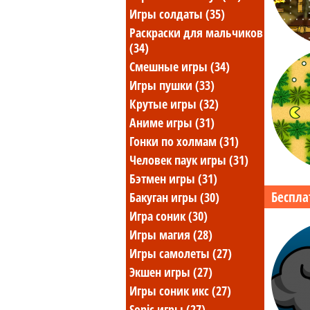
игры солдаты (35)
раскраски для мальчиков
(34)
смешные игры (34)
игры пушки (33)
крутые игры (32)
аниме игры (31)
гонки по холмам (31)
человек паук игры (31)
бэтмен игры (31)
Беспла
бакуган игры (30)
игра соник (30)
игры магия (28)
игры самолеты (27)
экшен игры (27)
игры соник икс (27)
sonic игры (27)