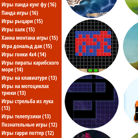
игры панда кунг фу (16)
панда игры (16)
игры рыцари (15)
игры халк (15)
ханна монтана игры (15)
игра дональд дак (15)
игры гонки 4x4 (14)
игры пираты карибского
море (14)
игры на клавиатуре (13)
игры на мотоциклах
трюки (13)
игры стрельба из лука
(13)
игры телепузики (13)
познательные игры (12)
игры гарри поттер (12)