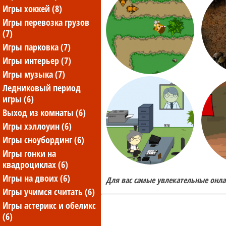
игры хоккей (8)
игры перевозка грузов
(7)
игры парковка (7)
игры интерьер (7)
игры музыка (7)
ледниковый период
игры (6)
выход из комнаты (6)
игры хэллоуин (6)
игры сноубординг (6)
игры гонки на
квадроциклах (6)
игры на двоих (6)
Для вас самые увлекательные онла
игры учимся считать (6)
игры астерикс и обеликс
(6)