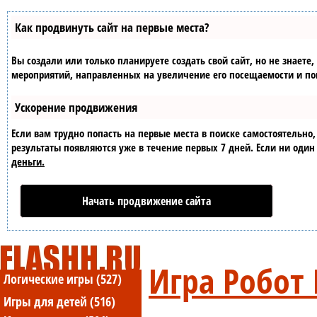
Как продвинуть сайт на первые места?
Вы создали или только планируете создать свой сайт, но не знаете,
мероприятий, направленных на увеличение его посещаемости и по
Ускорение продвижения
Если вам трудно попасть на первые места в поиске самостоятельно
результаты появляются уже в течение первых 7 дней. Если ни один з
деньги.
Начать продвижение сайта
Игра Робо
логические игры (527)
игры для детей (516)