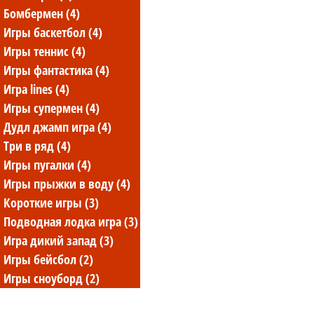
бомбермен (4)
игры баскетбол (4)
игры теннис (4)
игры фантастика (4)
игра lines (4)
игры супермен (4)
дудл джамп игра (4)
три в ряд (4)
игры пугалки (4)
игры прыжки в воду (4)
короткие игры (3)
подводная лодка игра (3)
игра дикий запад (3)
игры бейсбол (2)
игры сноуборд (2)