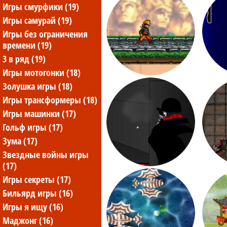
игры смурфики (19)
игры самурай (19)
игры без ограничения
времени (19)
3 в ряд (19)
игры мотогонки (18)
золушка игры (18)
игры трансформеры (18)
игры машинки (17)
гольф игры (17)
зума (17)
звездные войны игры
(17)
игры секреты (17)
бильярд игры (16)
игры я ищу (16)
маджонг (16)