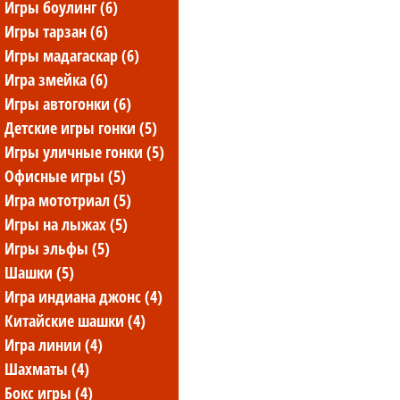
игры боулинг (6)
игры тарзан (6)
игры мадагаскар (6)
игра змейка (6)
игры автогонки (6)
детские игры гонки (5)
игры уличные гонки (5)
офисные игры (5)
игра мототриал (5)
игры на лыжах (5)
игры эльфы (5)
шашки (5)
игра индиана джонс (4)
китайские шашки (4)
игра линии (4)
шахматы (4)
бокс игры (4)