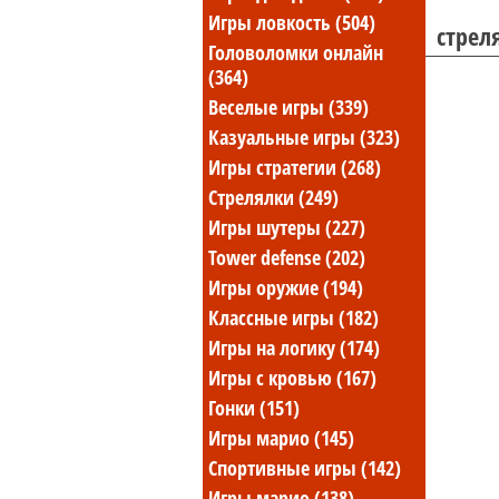
игры ловкость (504)
стрел
головоломки онлайн
(364)
веселые игры (339)
казуальные игры (323)
игры стратегии (268)
стрелялки (249)
игры шутеры (227)
tower defense (202)
игры оружие (194)
классные игры (182)
игры на логику (174)
игры с кровью (167)
гонки (151)
игры марио (145)
спортивные игры (142)
игры марио (138)