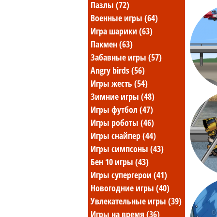
пазлы (72)
военные игры (64)
игра шарики (63)
пакмен (63)
забавные игры (57)
angry birds (56)
игры жесть (54)
зимние игры (48)
игры футбол (47)
игры роботы (46)
игры снайпер (44)
игры симпсоны (43)
бен 10 игры (43)
игры супергерои (41)
новогодние игры (40)
увлекательные игры (39)
игры на время (36)