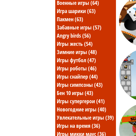
военные игры (64)
игра шарики (63)
пакмен (63)
забавные игры (57)
angry birds (56)
игры жесть (54)
зимние игры (48)
игры футбол (47)
игры роботы (46)
игры снайпер (44)
игры симпсоны (43)
бен 10 игры (43)
игры супергерои (41)
новогодние игры (40)
увлекательные игры (39)
игры на время (36)
игры микки маус (36)