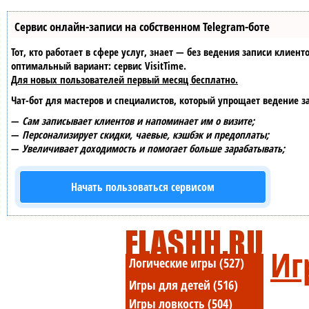
Сервис онлайн-записи на собственном Telegram-боте
Тот, кто работает в сфере услуг, знает — без ведения записи клие
оптимальный вариант:
сервис VisitTime.
Для новых пользователей
первый месяц бесплатно
.
Чат-бот для мастеров и специалистов, который упрощает ведение з
—
Сам записывает клиентов и напоминает им о визите;
—
Персонализирует скидки, чаевые, кэшбэк и предоплаты;
—
Увеличивает доходимость и помогает больше зарабатывать;
Начать пользоваться сервисом
И
логические игры (527)
игры для детей (516)
игры ловкость (504)