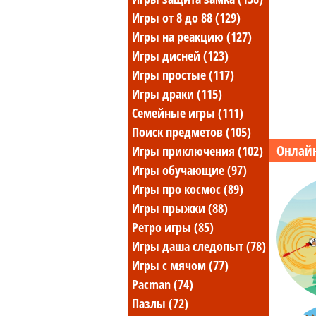
игры от 8 до 88 (129)
игры на реакцию (127)
игры дисней (123)
игры простые (117)
игры драки (115)
семейные игры (111)
поиск предметов (105)
Онлайн
игры приключения (102)
игры обучающие (97)
игры про космос (89)
игры прыжки (88)
ретро игры (85)
игры даша следопыт (78)
игры с мячом (77)
pacman (74)
пазлы (72)