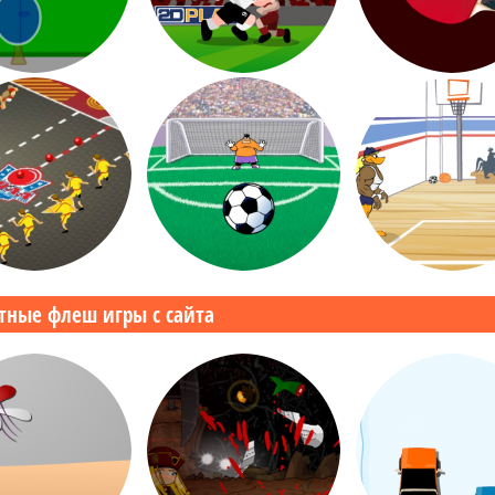
тные флеш игры с сайта