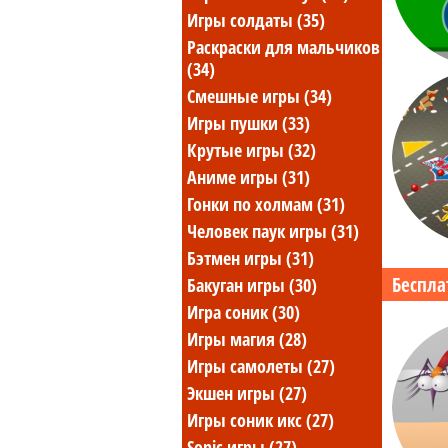
игры солдаты (35)
раскраски для мальчиков
(34)
смешные игры (34)
игры пушки (33)
крутые игры (32)
аниме игры (31)
гонки по холмам (31)
человек паук игры (31)
бэтмен игры (31)
Беспла
бакуган игры (30)
игра соник (30)
игры магия (28)
игры самолеты (27)
экшен игры (27)
игры соник икс (27)
sonic игры (27)