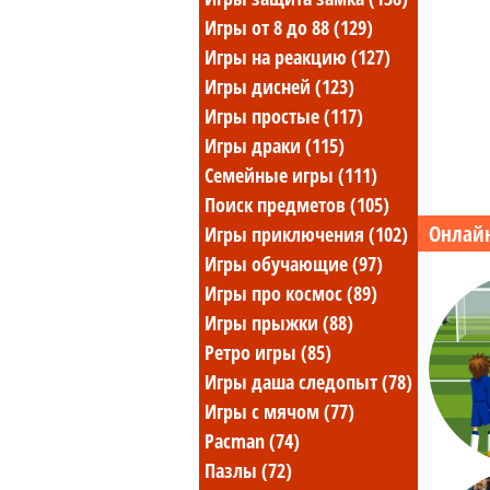
игры от 8 до 88 (129)
игры на реакцию (127)
игры дисней (123)
игры простые (117)
игры драки (115)
семейные игры (111)
поиск предметов (105)
Онлайн
игры приключения (102)
игры обучающие (97)
игры про космос (89)
игры прыжки (88)
ретро игры (85)
игры даша следопыт (78)
игры с мячом (77)
pacman (74)
пазлы (72)