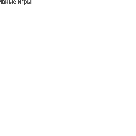
ивные игры