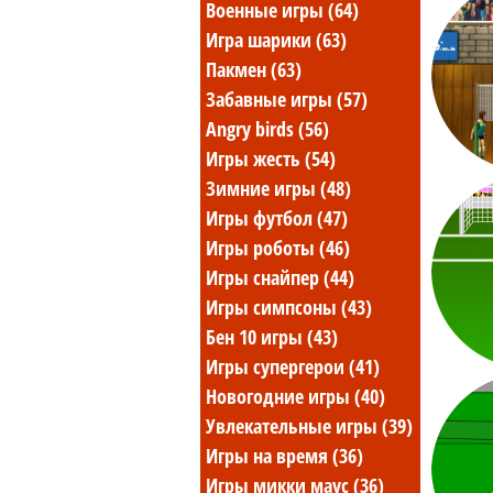
военные игры (64)
игра шарики (63)
пакмен (63)
забавные игры (57)
angry birds (56)
игры жесть (54)
зимние игры (48)
игры футбол (47)
игры роботы (46)
игры снайпер (44)
игры симпсоны (43)
бен 10 игры (43)
игры супергерои (41)
новогодние игры (40)
увлекательные игры (39)
игры на время (36)
игры микки маус (36)