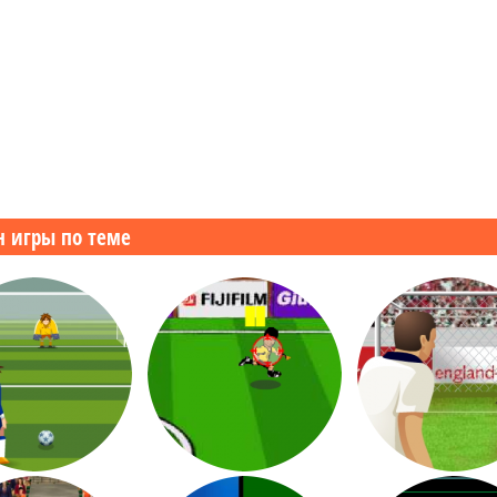
 игры по теме