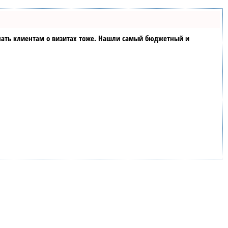
оминать клиентам о визитах тоже. Нашли самый бюджетный и