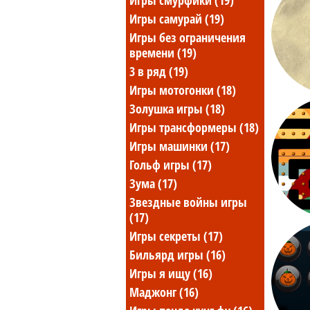
игры смурфики (19)
игры самурай (19)
игры без ограничения
времени (19)
3 в ряд (19)
игры мотогонки (18)
золушка игры (18)
игры трансформеры (18)
игры машинки (17)
гольф игры (17)
зума (17)
звездные войны игры
(17)
игры секреты (17)
бильярд игры (16)
игры я ищу (16)
маджонг (16)