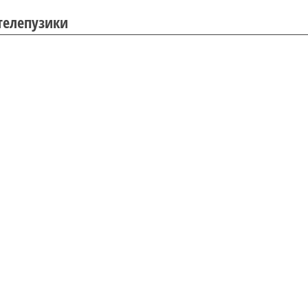
телепузики