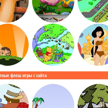
тные флеш игры с сайта