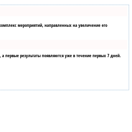
ый комплекс мероприятий, направленных на увеличение его
з, а первые результаты появляются уже в течение первых 7 дней.