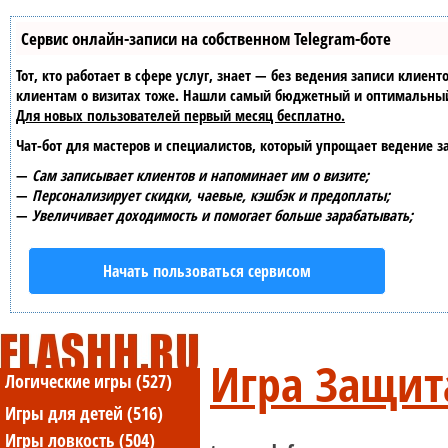
Сервис онлайн-записи на собственном Telegram-боте
Тот, кто работает в сфере услуг, знает — без ведения записи клиен
клиентам о визитах тоже. Нашли самый бюджетный и оптимальны
Для новых пользователей
первый месяц бесплатно
.
Чат-бот для мастеров и специалистов, который упрощает ведение з
—
Сам записывает клиентов и напоминает им о визите;
—
Персонализирует скидки, чаевые, кэшбэк и предоплаты;
—
Увеличивает доходимость и помогает больше зарабатывать;
Начать пользоваться сервисом
Игра Защи
логические игры (527)
игры для детей (516)
игры ловкость (504)