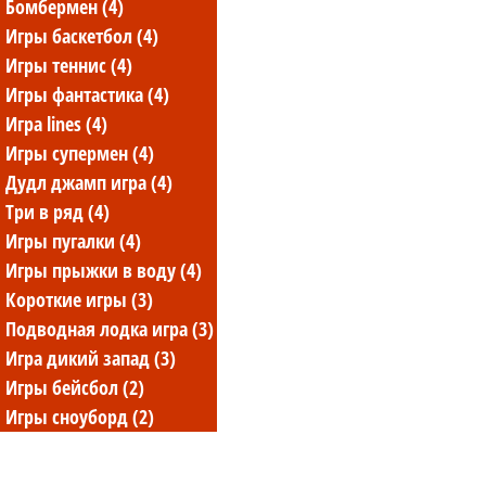
бомбермен (4)
игры баскетбол (4)
игры теннис (4)
игры фантастика (4)
игра lines (4)
игры супермен (4)
дудл джамп игра (4)
три в ряд (4)
игры пугалки (4)
игры прыжки в воду (4)
короткие игры (3)
подводная лодка игра (3)
игра дикий запад (3)
игры бейсбол (2)
игры сноуборд (2)