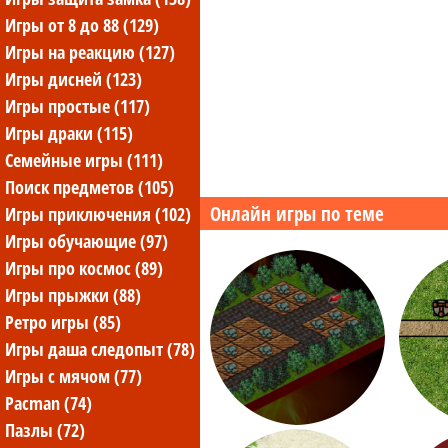
игры от 8 до 88 (129)
игры на реакцию (127)
игры дисней (123)
игры простые (117)
игры драки (115)
семейные игры (111)
поиск предметов (105)
Онлайн игры по теме
игры приключения (102)
игры обучающие (97)
игры про космос (89)
игры прыжки (88)
ретро игры (85)
игры даша следопыт (78)
игры с мячом (77)
pacman (74)
пазлы (72)