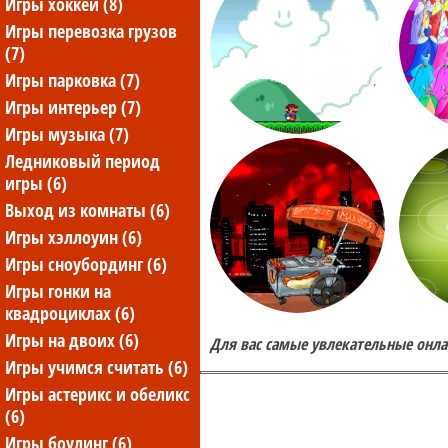
игры хоккей (8)
игры перевозка грузов
(7)
игры парковка (7)
игры интерьер (7)
игры музыка (7)
ледниковый период
игры (6)
выход из комнаты (6)
игры хэллоуин (6)
игры сноубординг (6)
игры гонки на
квадроциклах (6)
игры на двоих (6)
Для вас самые увлекательные онла
игры учимся считать (6)
игры астерикс и обеликс
(6)
игры боулинг (6)