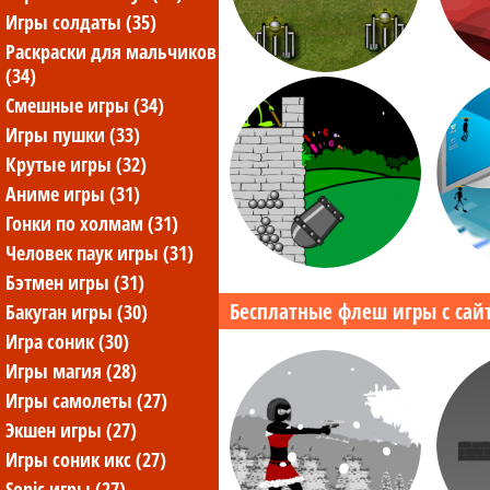
игры солдаты (35)
раскраски для мальчиков
(34)
смешные игры (34)
игры пушки (33)
крутые игры (32)
аниме игры (31)
гонки по холмам (31)
человек паук игры (31)
бэтмен игры (31)
Бесплатные флеш игры с сай
бакуган игры (30)
игра соник (30)
игры магия (28)
игры самолеты (27)
экшен игры (27)
игры соник икс (27)
sonic игры (27)