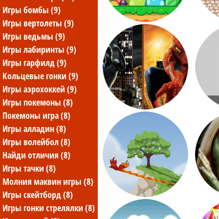
игры бомбы (9)
игры вертолеты (9)
игры ведьмы (9)
игры лабиринты (9)
игры гарфилд (9)
кольцевые гонки (9)
игры аэрохоккей (9)
игры покемоны (8)
покемоны игра (8)
игры алладин (8)
игры волейбол (8)
найди отличия (8)
игры тачки (8)
молния маквин игры (8)
игры скейтборд (8)
игры гонки стрелялки (8)