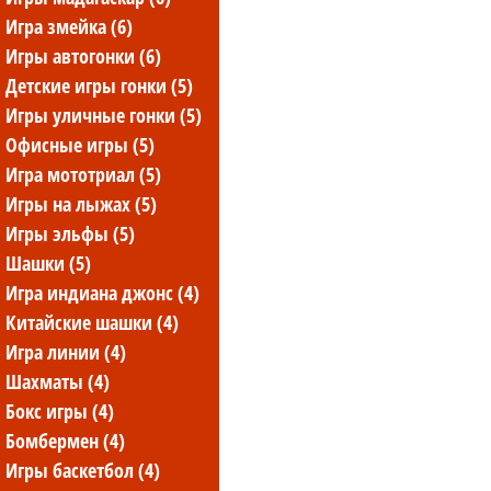
игра змейка (6)
игры автогонки (6)
детские игры гонки (5)
игры уличные гонки (5)
офисные игры (5)
игра мототриал (5)
игры на лыжах (5)
игры эльфы (5)
шашки (5)
игра индиана джонс (4)
китайские шашки (4)
игра линии (4)
шахматы (4)
бокс игры (4)
бомбермен (4)
игры баскетбол (4)