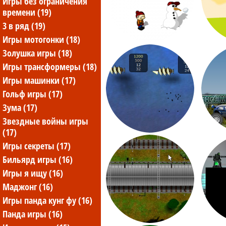
игры без ограничения
времени (19)
3 в ряд (19)
игры мотогонки (18)
золушка игры (18)
игры трансформеры (18)
игры машинки (17)
гольф игры (17)
зума (17)
звездные войны игры
(17)
игры секреты (17)
бильярд игры (16)
игры я ищу (16)
маджонг (16)
игры панда кунг фу (16)
панда игры (16)