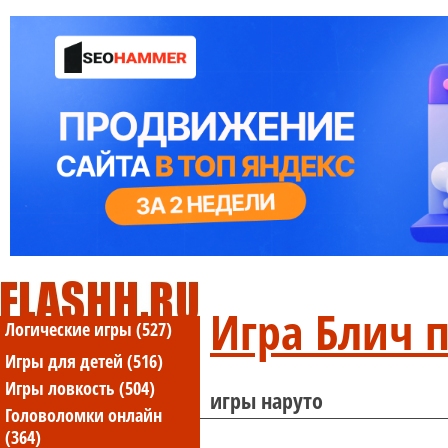
Игра Блич 
логические игры (527)
игры для детей (516)
игры ловкость (504)
игры наруто
головоломки онлайн
(364)