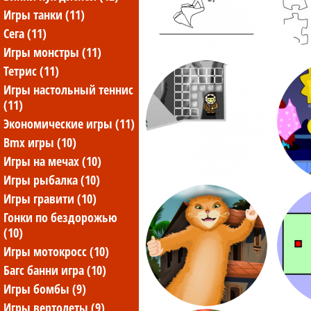
игры танки (11)
сега (11)
игры монстры (11)
тетрис (11)
игры настольный теннис
(11)
экономические игры (11)
bmx игры (10)
игры на мечах (10)
игры рыбалка (10)
игры гравити (10)
гонки по бездорожью
(10)
игры мотокросс (10)
багс банни игра (10)
игры бомбы (9)
игры вертолеты (9)