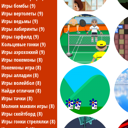
игры бомбы (9)
игры вертолеты (9)
игры ведьмы (9)
игры лабиринты (9)
игры гарфилд (9)
кольцевые гонки (9)
игры аэрохоккей (9)
игры покемоны (8)
покемоны игра (8)
игры алладин (8)
игры волейбол (8)
найди отличия (8)
игры тачки (8)
молния маквин игры (8)
игры скейтборд (8)
игры гонки стрелялки (8)