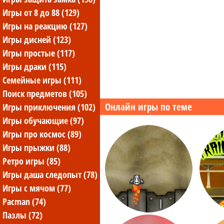
игры от 8 до 88 (129)
игры на реакцию (127)
игры дисней (123)
игры простые (117)
игры драки (115)
семейные игры (111)
поиск предметов (105)
Онлайн игры по теме
игры приключения (102)
игры обучающие (97)
игры про космос (89)
игры прыжки (88)
ретро игры (85)
игры даша следопыт (78)
игры с мячом (77)
pacman (74)
пазлы (72)