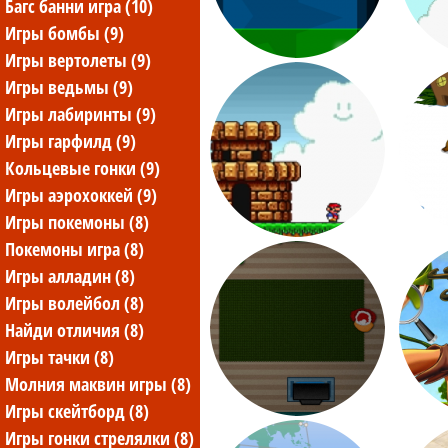
багс банни игра (10)
игры бомбы (9)
игры вертолеты (9)
игры ведьмы (9)
игры лабиринты (9)
игры гарфилд (9)
кольцевые гонки (9)
игры аэрохоккей (9)
игры покемоны (8)
покемоны игра (8)
игры алладин (8)
игры волейбол (8)
найди отличия (8)
игры тачки (8)
молния маквин игры (8)
игры скейтборд (8)
игры гонки стрелялки (8)