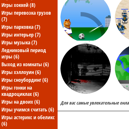
игры хоккей (8)
игры перевозка грузов
(7)
игры парковка (7)
игры интерьер (7)
игры музыка (7)
ледниковый период
игры (6)
выход из комнаты (6)
игры хэллоуин (6)
игры сноубординг (6)
игры гонки на
квадроциклах (6)
игры на двоих (6)
Для вас самые увлекательные онла
игры учимся считать (6)
игры астерикс и обеликс
(6)