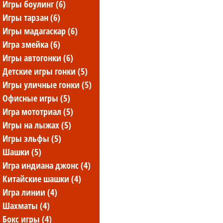
игры боулинг (6)
игры тарзан (6)
игры мадагаскар (6)
игра змейка (6)
игры автогонки (6)
детские игры гонки (5)
игры уличные гонки (5)
офисные игры (5)
игра мототриал (5)
игры на лыжах (5)
игры эльфы (5)
шашки (5)
игра индиана джонс (4)
китайские шашки (4)
игра линии (4)
шахматы (4)
бокс игры (4)