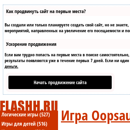
Как продвинуть сайт на первые места?
Вы создали или только планируете создать свой сайт, но не знаете,
мероприятий, направленных на увеличение его посещаемости и по
Ускорение продвижения
Если вам трудно попасть на первые места в поиске самостоятельно
результаты появляются уже в течение первых 7 дней. Если ни один з
деньги.
Начать продвижение сайта
Игра Oopsa
логические игры (527)
игры для детей (516)