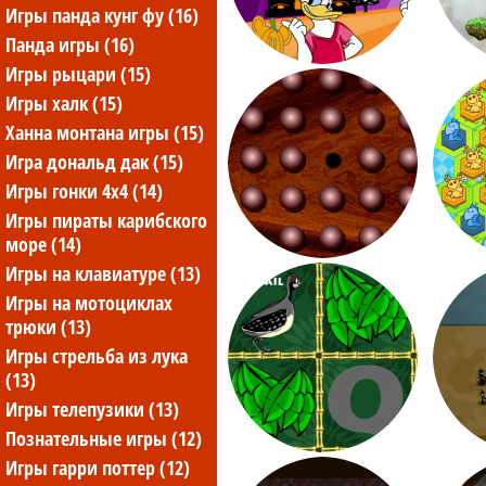
игры панда кунг фу (16)
панда игры (16)
игры рыцари (15)
игры халк (15)
ханна монтана игры (15)
игра дональд дак (15)
игры гонки 4x4 (14)
игры пираты карибского
море (14)
игры на клавиатуре (13)
игры на мотоциклах
трюки (13)
игры стрельба из лука
(13)
игры телепузики (13)
познательные игры (12)
игры гарри поттер (12)