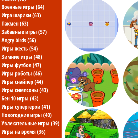
военные игры (64)
игра шарики (63)
пакмен (63)
забавные игры (57)
angry birds (56)
игры жесть (54)
зимние игры (48)
игры футбол (47)
игры роботы (46)
игры снайпер (44)
игры симпсоны (43)
бен 10 игры (43)
игры супергерои (41)
новогодние игры (40)
увлекательные игры (39)
игры на время (36)