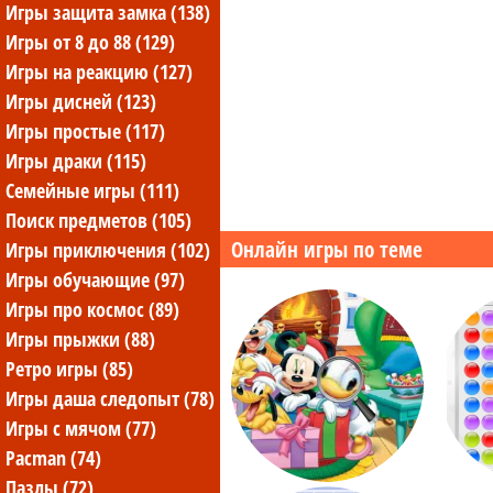
игры защита замка (138)
игры от 8 до 88 (129)
игры на реакцию (127)
игры дисней (123)
игры простые (117)
игры драки (115)
семейные игры (111)
поиск предметов (105)
Онлайн игры по теме
игры приключения (102)
игры обучающие (97)
игры про космос (89)
игры прыжки (88)
ретро игры (85)
игры даша следопыт (78)
игры с мячом (77)
pacman (74)
пазлы (72)