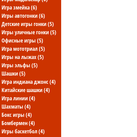
игра змейка (6)
игры автогонки (6)
детские игры гонки (5)
игры уличные гонки (5)
офисные игры (5)
игра мототриал (5)
игры на лыжах (5)
игры эльфы (5)
шашки (5)
игра индиана джонс (4)
китайские шашки (4)
игра линии (4)
шахматы (4)
бокс игры (4)
бомбермен (4)
игры баскетбол (4)