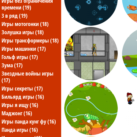
игры без ограничения
времени (19)
3 в ряд (19)
игры мотогонки (18)
золушка игры (18)
игры трансформеры (18)
игры машинки (17)
гольф игры (17)
зума (17)
звездные войны игры
(17)
игры секреты (17)
бильярд игры (16)
игры я ищу (16)
маджонг (16)
игры панда кунг фу (16)
панда игры (16)