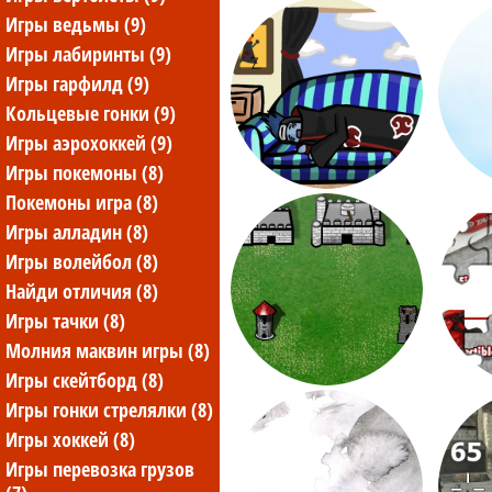
игры ведьмы (9)
игры лабиринты (9)
игры гарфилд (9)
кольцевые гонки (9)
игры аэрохоккей (9)
игры покемоны (8)
покемоны игра (8)
игры алладин (8)
игры волейбол (8)
найди отличия (8)
игры тачки (8)
молния маквин игры (8)
игры скейтборд (8)
игры гонки стрелялки (8)
игры хоккей (8)
игры перевозка грузов