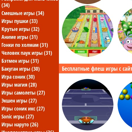
(34)
смешные игры (34)
игры пушки (33)
крутые игры (32)
аниме игры (31)
гонки по холмам (31)
человек паук игры (31)
бэтмен игры (31)
Бесплатные флеш игры с сай
бакуган игры (30)
игра соник (30)
игры магия (28)
игры самолеты (27)
экшен игры (27)
игры соник икс (27)
sonic игры (27)
игры наруто (26)