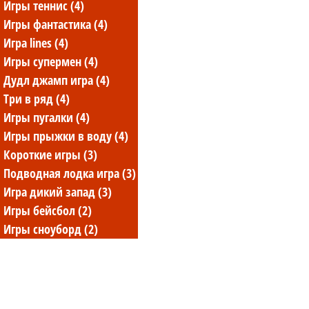
игры теннис (4)
игры фантастика (4)
игра lines (4)
игры супермен (4)
дудл джамп игра (4)
три в ряд (4)
игры пугалки (4)
игры прыжки в воду (4)
короткие игры (3)
подводная лодка игра (3)
игра дикий запад (3)
игры бейсбол (2)
игры сноуборд (2)