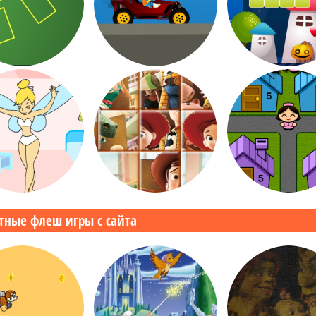
тные флеш игры с сайта