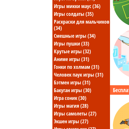
игры микки маус (36)
игры солдаты (35)
раскраски для мальчиков
(34)
смешные игры (34)
игры пушки (33)
крутые игры (32)
аниме игры (31)
гонки по холмам (31)
человек паук игры (31)
бэтмен игры (31)
Беспла
бакуган игры (30)
игра соник (30)
игры магия (28)
игры самолеты (27)
экшен игры (27)