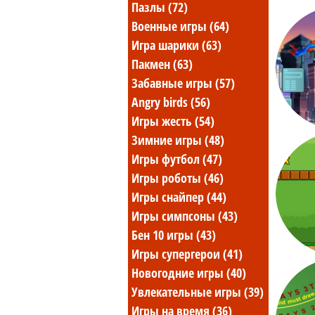
пазлы (72)
военные игры (64)
игра шарики (63)
пакмен (63)
забавные игры (57)
angry birds (56)
игры жесть (54)
зимние игры (48)
игры футбол (47)
игры роботы (46)
игры снайпер (44)
игры симпсоны (43)
бен 10 игры (43)
игры супергерои (41)
новогодние игры (40)
увлекательные игры (39)
игры на время (36)