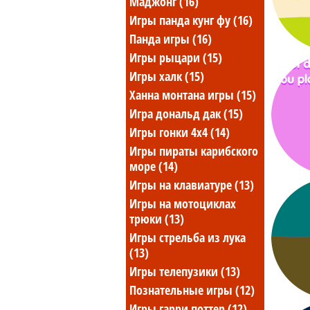
маджонг (16)
игры панда кунг фу (16)
панда игры (16)
игры рыцари (15)
игры халк (15)
ханна монтана игры (15)
игра дональд дак (15)
игры гонки 4x4 (14)
игры пираты карибского
море (14)
игры на клавиатуре (13)
игры на мотоциклах
трюки (13)
игры стрельба из лука
(13)
игры телепузики (13)
познательные игры (12)
игры гарри поттер (12)