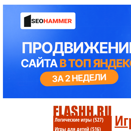
И
логические игры (527)
игры для детей (516)