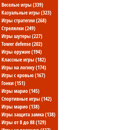
веселые игры (339)
казуальные игры (323)
игры стратегии (268)
стрелялки (249)
игры шутеры (227)
tower defense (202)
игры оружие (194)
классные игры (182)
игры на логику (174)
игры с кровью (167)
гонки (151)
игры марио (145)
спортивные игры (142)
игры марио (138)
игры защита замка (138)
игры от 8 до 88 (129)