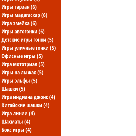
игры тарзан (6)
игры мадагаскар (6)
игра змейка (6)
игры автогонки (6)
детские игры гонки (5)
игры уличные гонки (5)
офисные игры (5)
игра мототриал (5)
игры на лыжах (5)
игры эльфы (5)
шашки (5)
игра индиана джонс (4)
китайские шашки (4)
игра линии (4)
шахматы (4)
бокс игры (4)