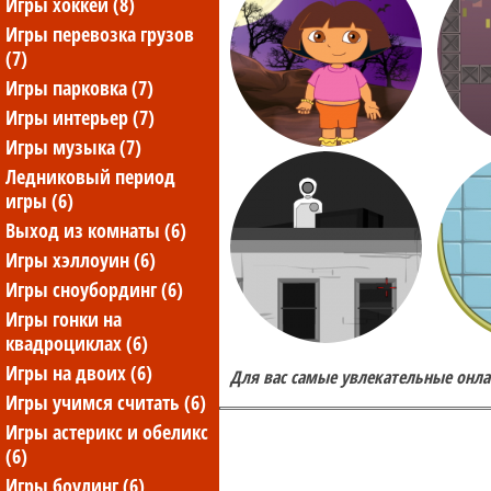
игры хоккей (8)
игры перевозка грузов
(7)
игры парковка (7)
игры интерьер (7)
игры музыка (7)
ледниковый период
игры (6)
выход из комнаты (6)
игры хэллоуин (6)
игры сноубординг (6)
игры гонки на
квадроциклах (6)
игры на двоих (6)
Для вас самые увлекательные онла
игры учимся считать (6)
игры астерикс и обеликс
(6)
игры боулинг (6)