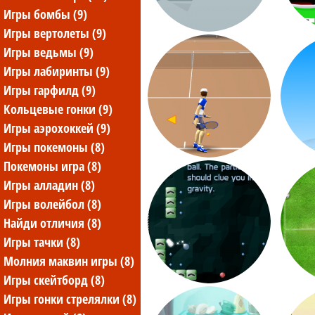
игры бомбы (9)
игры вертолеты (9)
игры ведьмы (9)
игры лабиринты (9)
игры гарфилд (9)
кольцевые гонки (9)
игры аэрохоккей (9)
игры покемоны (8)
покемоны игра (8)
игры алладин (8)
игры волейбол (8)
найди отличия (8)
игры тачки (8)
молния маквин игры (8)
игры скейтборд (8)
игры гонки стрелялки (8)