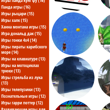
игры панда кунг фу (16)
панда игры (16)
игры рыцари (15)
игры халк (15)
ханна монтана игры (15)
игра дональд дак (15)
игры гонки 4x4 (14)
игры пираты карибского
море (14)
игры на клавиатуре (13)
игры на мотоциклах
трюки (13)
игры стрельба из лука
(13)
игры телепузики (13)
познательные игры (12)
игры гарри поттер (12)
развивающие игры для