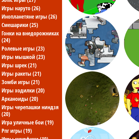
игры наруто (26)
инопланетяне игры (26)
смешарики (25)
гонки на внедорожниках
(24)
ролевые игры (23)
игры мышкой (23)
игры шрек (21)
игры ракеты (21)
зомби игры (21)
игры ходилки (20)
арканоиды (20)
игры черепашки ниндзя
(20)
игра уличные бои (19)
рпг игры (19)