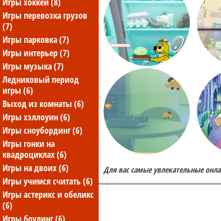
игры хоккей (8)
игры перевозка грузов
(7)
игры парковка (7)
игры интерьер (7)
игры музыка (7)
ледниковый период
игры (6)
выход из комнаты (6)
игры хэллоуин (6)
игры сноубординг (6)
игры гонки на
квадроциклах (6)
игры на двоих (6)
Для вас самые увлекательные онла
игры учимся считать (6)
игры астерикс и обеликс
(6)
игры боулинг (6)