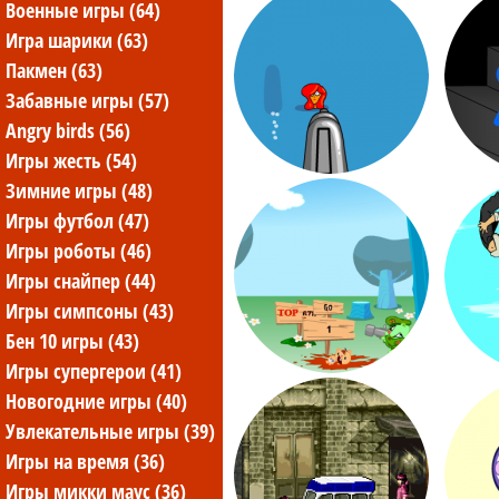
военные игры (64)
игра шарики (63)
пакмен (63)
забавные игры (57)
angry birds (56)
игры жесть (54)
зимние игры (48)
игры футбол (47)
игры роботы (46)
игры снайпер (44)
игры симпсоны (43)
бен 10 игры (43)
игры супергерои (41)
новогодние игры (40)
увлекательные игры (39)
игры на время (36)
игры микки маус (36)