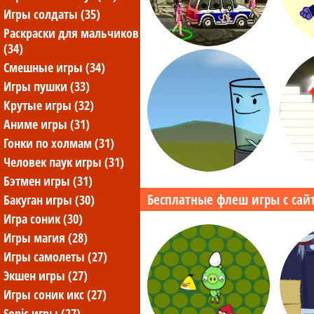
игры солдаты (35)
раскраски для мальчиков
(34)
смешные игры (34)
игры пушки (33)
крутые игры (32)
аниме игры (31)
гонки по холмам (31)
человек паук игры (31)
бэтмен игры (31)
Бесплатные флеш игры с сай
бакуган игры (30)
игра соник (30)
игры магия (28)
игры самолеты (27)
экшен игры (27)
игры соник икс (27)
sonic игры (27)