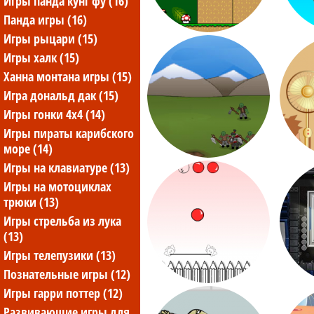
игры панда кунг фу (16)
панда игры (16)
игры рыцари (15)
игры халк (15)
ханна монтана игры (15)
игра дональд дак (15)
игры гонки 4x4 (14)
игры пираты карибского
море (14)
игры на клавиатуре (13)
игры на мотоциклах
трюки (13)
игры стрельба из лука
(13)
игры телепузики (13)
познательные игры (12)
игры гарри поттер (12)
развивающие игры для