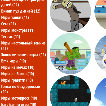
детей (12)
винни пух дисней (12)
игры танки (11)
сега (11)
игры монстры (11)
тетрис (11)
игры настольный теннис
(11)
экономические игры (11)
bmx игры (10)
игры на мечах (10)
игры рыбалка (10)
игры гравити (10)
гонки по бездорожью
(10)
игры мотокросс (10)
багс банни игра (10)