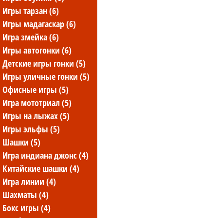
игры тарзан (6)
игры мадагаскар (6)
игра змейка (6)
игры автогонки (6)
детские игры гонки (5)
игры уличные гонки (5)
офисные игры (5)
игра мототриал (5)
игры на лыжах (5)
игры эльфы (5)
шашки (5)
игра индиана джонс (4)
китайские шашки (4)
игра линии (4)
шахматы (4)
бокс игры (4)