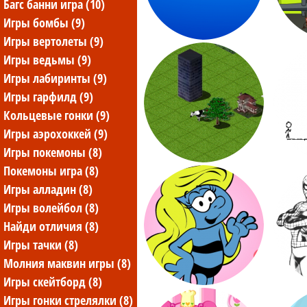
багс банни игра (10)
игры бомбы (9)
игры вертолеты (9)
игры ведьмы (9)
игры лабиринты (9)
игры гарфилд (9)
кольцевые гонки (9)
игры аэрохоккей (9)
игры покемоны (8)
покемоны игра (8)
игры алладин (8)
игры волейбол (8)
найди отличия (8)
игры тачки (8)
молния маквин игры (8)
игры скейтборд (8)
игры гонки стрелялки (8)