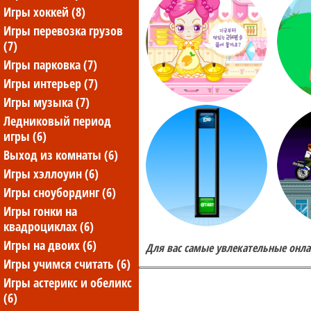
игры хоккей (8)
игры перевозка грузов
(7)
игры парковка (7)
игры интерьер (7)
игры музыка (7)
ледниковый период
игры (6)
выход из комнаты (6)
игры хэллоуин (6)
игры сноубординг (6)
игры гонки на
квадроциклах (6)
игры на двоих (6)
Для вас самые увлекательные онла
игры учимся считать (6)
игры астерикс и обеликс
(6)