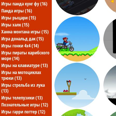
игры панда кунг фу (16)
панда игры (16)
игры рыцари (15)
игры халк (15)
ханна монтана игры (15)
игра дональд дак (15)
игры гонки 4x4 (14)
игры пираты карибского
море (14)
игры на клавиатуре (13)
игры на мотоциклах
трюки (13)
игры стрельба из лука
(13)
игры телепузики (13)
познательные игры (12)
игры гарри поттер (12)