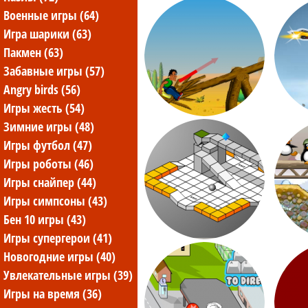
военные игры (64)
игра шарики (63)
пакмен (63)
забавные игры (57)
angry birds (56)
игры жесть (54)
зимние игры (48)
игры футбол (47)
игры роботы (46)
игры снайпер (44)
игры симпсоны (43)
бен 10 игры (43)
игры супергерои (41)
новогодние игры (40)
увлекательные игры (39)
игры на время (36)