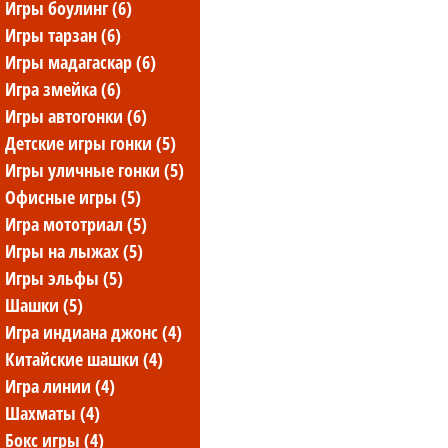
игры боулинг (6)
игры тарзан (6)
игры мадагаскар (6)
игра змейка (6)
игры автогонки (6)
детские игры гонки (5)
игры уличные гонки (5)
офисные игры (5)
игра мототриал (5)
игры на лыжах (5)
игры эльфы (5)
шашки (5)
игра индиана джонс (4)
китайские шашки (4)
игра линии (4)
шахматы (4)
бокс игры (4)