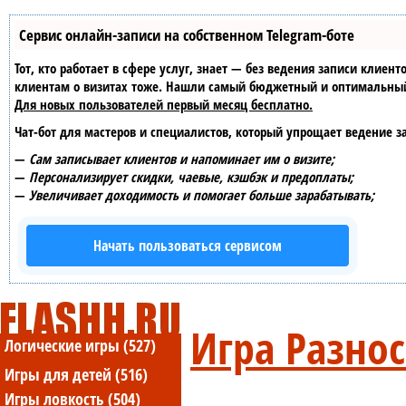
Сервис онлайн-записи на собственном Telegram-боте
Тот, кто работает в сфере услуг, знает — без ведения записи клиен
клиентам о визитах тоже. Нашли самый бюджетный и оптимальны
Для новых пользователей
первый месяц бесплатно
.
Чат-бот для мастеров и специалистов, который упрощает ведение з
—
Сам записывает клиентов и напоминает им о визите;
—
Персонализирует скидки, чаевые, кэшбэк и предоплаты;
—
Увеличивает доходимость и помогает больше зарабатывать;
Начать пользоваться сервисом
Игра Разн
логические игры (527)
игры для детей (516)
игры ловкость (504)