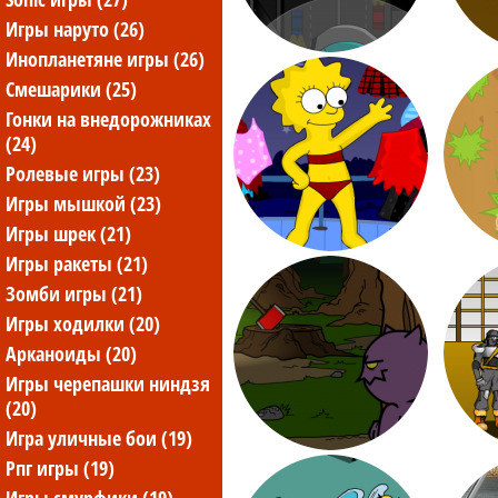
игры наруто (26)
инопланетяне игры (26)
смешарики (25)
гонки на внедорожниках
(24)
ролевые игры (23)
игры мышкой (23)
игры шрек (21)
игры ракеты (21)
зомби игры (21)
игры ходилки (20)
арканоиды (20)
игры черепашки ниндзя
(20)
игра уличные бои (19)
рпг игры (19)