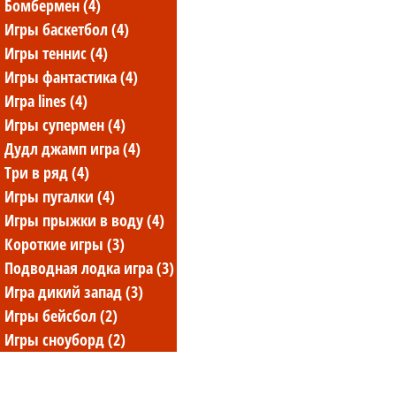
бомбермен (4)
игры баскетбол (4)
игры теннис (4)
игры фантастика (4)
игра lines (4)
игры супермен (4)
дудл джамп игра (4)
три в ряд (4)
игры пугалки (4)
игры прыжки в воду (4)
короткие игры (3)
подводная лодка игра (3)
игра дикий запад (3)
игры бейсбол (2)
игры сноуборд (2)