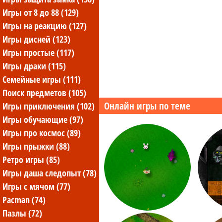
игры от 8 до 88 (129)
игры на реакцию (127)
игры дисней (123)
игры простые (117)
игры драки (115)
семейные игры (111)
поиск предметов (105)
Онлайн игры по теме
игры приключения (102)
игры обучающие (97)
игры про космос (89)
игры прыжки (88)
ретро игры (85)
игры даша следопыт (78)
игры с мячом (77)
pacman (74)
пазлы (72)