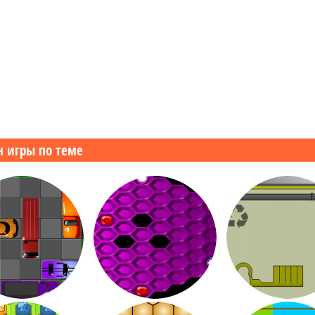
 игры по теме