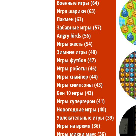
военные игры (64)
игра шарики (63)
пакмен (63)
забавные игры (57)
angry birds (56)
игры жесть (54)
зимние игры (48)
игры футбол (47)
игры роботы (46)
игры снайпер (44)
игры симпсоны (43)
бен 10 игры (43)
игры супергерои (41)
новогодние игры (40)
увлекательные игры (39)
игры на время (36)
игры микки маус (36)