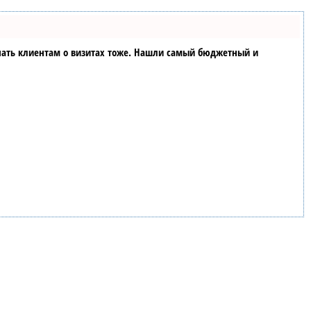
оминать клиентам о визитах тоже. Нашли самый бюджетный и