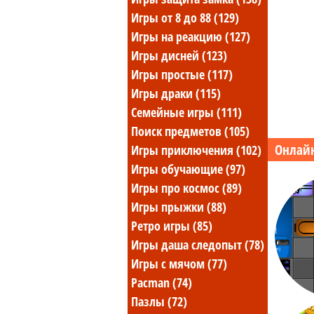
игры от 8 до 88 (129)
игры на реакцию (127)
игры дисней (123)
игры простые (117)
игры драки (115)
семейные игры (111)
поиск предметов (105)
Онлайн
игры приключения (102)
игры обучающие (97)
игры про космос (89)
игры прыжки (88)
ретро игры (85)
игры даша следопыт (78)
игры с мячом (77)
pacman (74)
пазлы (72)