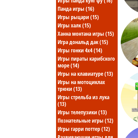
игры панда кунг фу (16)
панда игры (16)
игры рыцари (15)
игры халк (15)
ханна монтана игры (15)
игра дональд дак (15)
игры гонки 4x4 (14)
игры пираты карибского
море (14)
игры на клавиатуре (13)
игры на мотоциклах
трюки (13)
игры стрельба из лука
(13)
игры телепузики (13)
познательные игры (12)
игры гарри поттер (12)
развивающие игры для