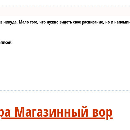
нтов никуда. Мало того, что нужно видеть свое расписание, но и нап
аписей:
гра Магазинный вор