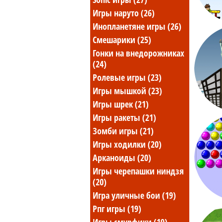
игры наруто (26)
инопланетяне игры (26)
смешарики (25)
гонки на внедорожниках
(24)
ролевые игры (23)
игры мышкой (23)
игры шрек (21)
игры ракеты (21)
зомби игры (21)
игры ходилки (20)
арканоиды (20)
игры черепашки ниндзя
(20)
игра уличные бои (19)
рпг игры (19)