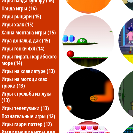
игры панда кунг фу (16)
панда игры (16)
игры рыцари (15)
игры халк (15)
ханна монтана игры (15)
игра дональд дак (15)
игры гонки 4x4 (14)
игры пираты карибского
море (14)
игры на клавиатуре (13)
игры на мотоциклах
трюки (13)
игры стрельба из лука
(13)
игры телепузики (13)
познательные игры (12)
игры гарри поттер (12)
развивающие игры для