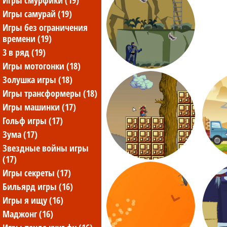
игры смурфики (19)
игры самурай (19)
игры без ограничения
времени (19)
3 в ряд (19)
игры мотогонки (18)
золушка игры (18)
игры трансформеры (18)
игры машинки (17)
гольф игры (17)
зума (17)
звездные войны игры
(17)
игры секреты (17)
бильярд игры (16)
игры я ищу (16)
маджонг (16)