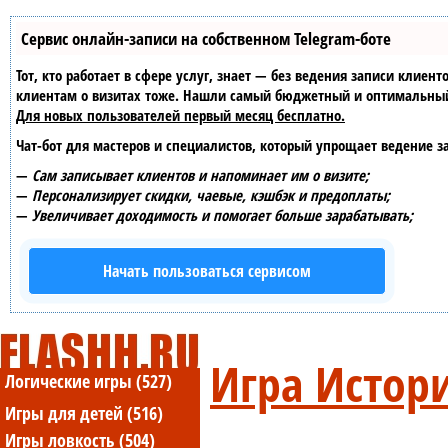
Сервис онлайн-записи на собственном Telegram-боте
Тот, кто работает в сфере услуг, знает — без ведения записи клиен
клиентам о визитах тоже. Нашли самый бюджетный и оптимальны
Для новых пользователей
первый месяц бесплатно
.
Чат-бот для мастеров и специалистов, который упрощает ведение з
—
Сам записывает клиентов и напоминает им о визите;
—
Персонализирует скидки, чаевые, кэшбэк и предоплаты;
—
Увеличивает доходимость и помогает больше зарабатывать;
Начать пользоваться сервисом
Игра Исто
логические игры (527)
игры для детей (516)
игры ловкость (504)