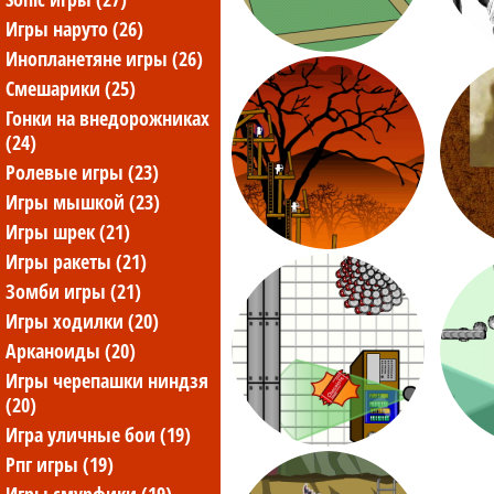
игры наруто (26)
инопланетяне игры (26)
смешарики (25)
гонки на внедорожниках
(24)
ролевые игры (23)
игры мышкой (23)
игры шрек (21)
игры ракеты (21)
зомби игры (21)
игры ходилки (20)
арканоиды (20)
игры черепашки ниндзя
(20)
игра уличные бои (19)
рпг игры (19)