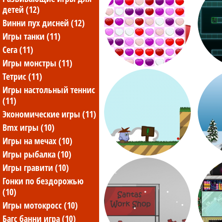
детей (12)
винни пух дисней (12)
игры танки (11)
сега (11)
игры монстры (11)
тетрис (11)
игры настольный теннис
(11)
экономические игры (11)
bmx игры (10)
игры на мечах (10)
игры рыбалка (10)
игры гравити (10)
гонки по бездорожью
(10)
игры мотокросс (10)
багс банни игра (10)