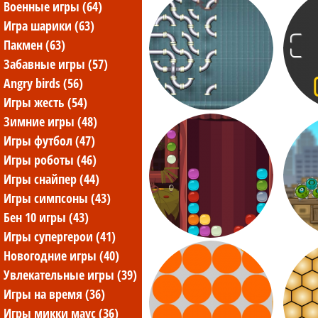
военные игры (64)
игра шарики (63)
пакмен (63)
забавные игры (57)
angry birds (56)
игры жесть (54)
зимние игры (48)
игры футбол (47)
игры роботы (46)
игры снайпер (44)
игры симпсоны (43)
бен 10 игры (43)
игры супергерои (41)
новогодние игры (40)
увлекательные игры (39)
игры на время (36)
игры микки маус (36)