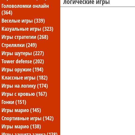
логические игры
головоломки онлайн
(364)
веселые игры (339)
казуальные игры (323)
игры стратегии (268)
стрелялки (249)
игры шутеры (227)
tower defense (202)
игры оружие (194)
классные игры (182)
игры на логику (174)
игры с кровью (167)
гонки (151)
игры марио (145)
спортивные игры (142)
игры марио (138)
игры защита замка (138)