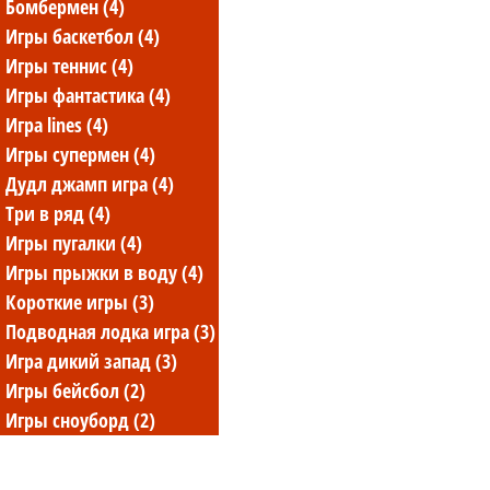
бомбермен (4)
игры баскетбол (4)
игры теннис (4)
игры фантастика (4)
игра lines (4)
игры супермен (4)
дудл джамп игра (4)
три в ряд (4)
игры пугалки (4)
игры прыжки в воду (4)
короткие игры (3)
подводная лодка игра (3)
игра дикий запад (3)
игры бейсбол (2)
игры сноуборд (2)