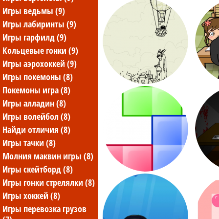
игры ведьмы (9)
игры лабиринты (9)
игры гарфилд (9)
кольцевые гонки (9)
игры аэрохоккей (9)
игры покемоны (8)
покемоны игра (8)
игры алладин (8)
игры волейбол (8)
найди отличия (8)
игры тачки (8)
молния маквин игры (8)
игры скейтборд (8)
игры гонки стрелялки (8)
игры хоккей (8)
игры перевозка грузов