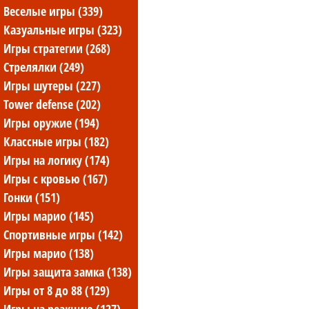
веселые игры (339)
казуальные игры (323)
игры стратегии (268)
стрелялки (249)
игры шутеры (227)
tower defense (202)
игры оружие (194)
классные игры (182)
игры на логику (174)
игры с кровью (167)
гонки (151)
игры марио (145)
спортивные игры (142)
игры марио (138)
игры защита замка (138)
игры от 8 до 88 (129)