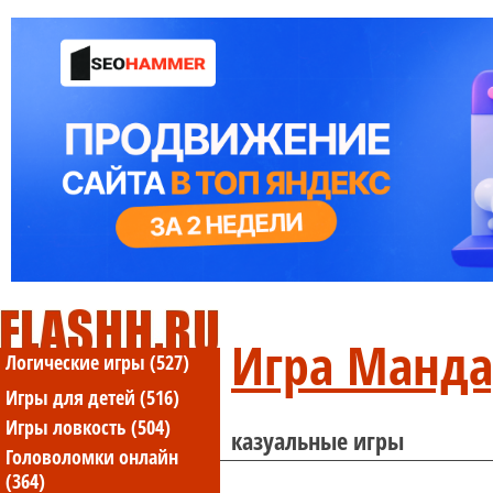
Игра Манд
логические игры (527)
игры для детей (516)
игры ловкость (504)
казуальные игры
головоломки онлайн
(364)