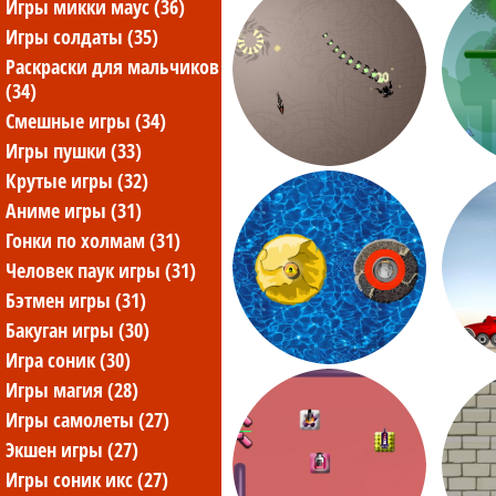
игры микки маус (36)
игры солдаты (35)
раскраски для мальчиков
(34)
смешные игры (34)
игры пушки (33)
крутые игры (32)
аниме игры (31)
гонки по холмам (31)
человек паук игры (31)
бэтмен игры (31)
бакуган игры (30)
игра соник (30)
игры магия (28)
игры самолеты (27)
экшен игры (27)
игры соник икс (27)