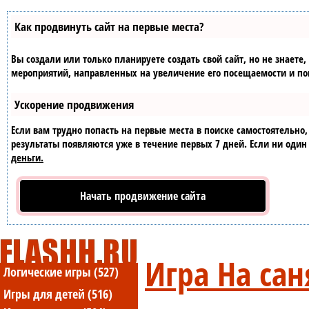
Как продвинуть сайт на первые места?
Вы создали или только планируете создать свой сайт, но не знаете,
мероприятий, направленных на увеличение его посещаемости и по
Ускорение продвижения
Если вам трудно попасть на первые места в поиске самостоятельно
результаты появляются уже в течение первых 7 дней. Если ни один з
деньги.
Начать продвижение сайта
Игра На са
логические игры (527)
игры для детей (516)