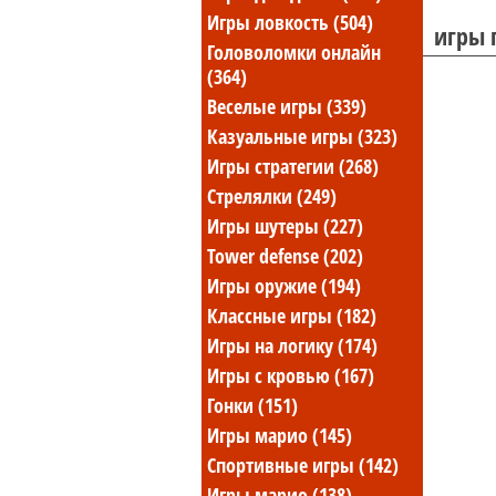
игры ловкость (504)
игры 
головоломки онлайн
(364)
веселые игры (339)
казуальные игры (323)
игры стратегии (268)
стрелялки (249)
игры шутеры (227)
tower defense (202)
игры оружие (194)
классные игры (182)
игры на логику (174)
игры с кровью (167)
гонки (151)
игры марио (145)
спортивные игры (142)
игры марио (138)