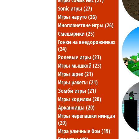
игры соник икс (27)
sonic игры (27)
игры наруто (26)
инопланетяне игры (26)
смешарики (25)
гонки на внедорожниках
(24)
ролевые игры (23)
игры мышкой (23)
игры шрек (21)
игры ракеты (21)
зомби игры (21)
игры ходилки (20)
арканоиды (20)
игры черепашки ниндзя
(20)
игра уличные бои (19)