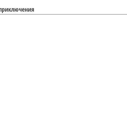
приключения