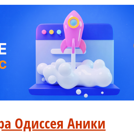
гра Одиссея Аники