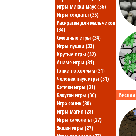
игры микки маус (36)
игры солдаты (35)
раскраски для мальчиков
(34)
смешные игры (34)
игры пушки (33)
крутые игры (32)
аниме игры (31)
гонки по холмам (31)
человек паук игры (31)
бэтмен игры (31)
Беспла
бакуган игры (30)
игра соник (30)
игры магия (28)
игры самолеты (27)
экшен игры (27)