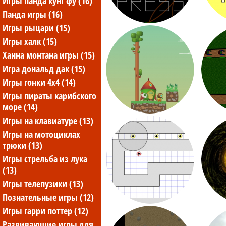
игры панда кунг фу (16)
панда игры (16)
игры рыцари (15)
игры халк (15)
ханна монтана игры (15)
игра дональд дак (15)
игры гонки 4x4 (14)
игры пираты карибского
море (14)
игры на клавиатуре (13)
игры на мотоциклах
трюки (13)
игры стрельба из лука
(13)
игры телепузики (13)
познательные игры (12)
игры гарри поттер (12)
развивающие игры для