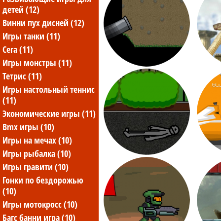
детей (12)
винни пух дисней (12)
игры танки (11)
сега (11)
игры монстры (11)
тетрис (11)
игры настольный теннис
(11)
экономические игры (11)
bmx игры (10)
игры на мечах (10)
игры рыбалка (10)
игры гравити (10)
гонки по бездорожью
(10)
игры мотокросс (10)
багс банни игра (10)