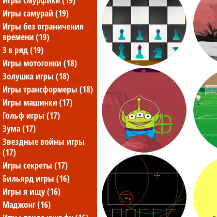
игры смурфики (19)
игры самурай (19)
игры без ограничения
времени (19)
3 в ряд (19)
игры мотогонки (18)
золушка игры (18)
игры трансформеры (18)
игры машинки (17)
гольф игры (17)
зума (17)
звездные войны игры
(17)
игры секреты (17)
бильярд игры (16)
игры я ищу (16)
маджонг (16)