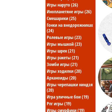
игры наруто (26)
инопланетяне игры (26)
смешарики (25)
гонки на внедорожниках
(24)
ролевые игры (23)
игры мышкой (23)
игры шрек (21)
игры ракеты (21)
зомби игры (21)
игры ходилки (20)
арканоиды (20)
игры черепашки ниндзя
(20)
игра уличные бои (19)
рпг игры (19)
игры смурфики (19)