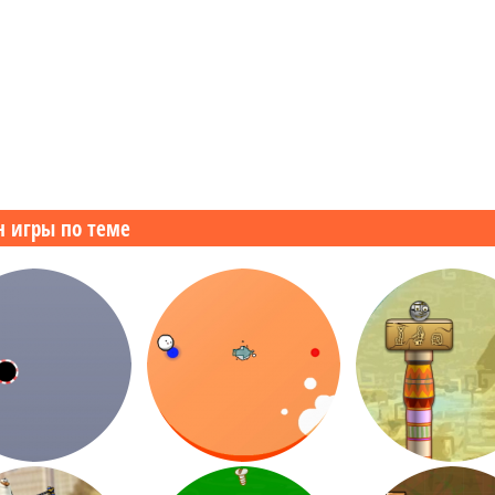
 игры по теме