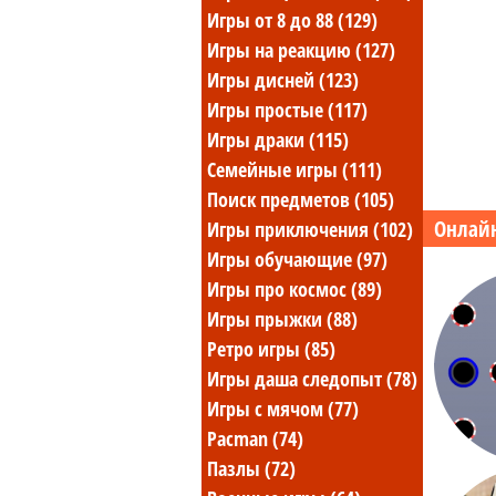
игры от 8 до 88 (129)
игры на реакцию (127)
игры дисней (123)
игры простые (117)
игры драки (115)
семейные игры (111)
поиск предметов (105)
Онлайн
игры приключения (102)
игры обучающие (97)
игры про космос (89)
игры прыжки (88)
ретро игры (85)
игры даша следопыт (78)
игры с мячом (77)
pacman (74)
пазлы (72)