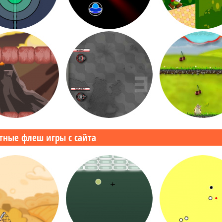
тные флеш игры с сайта