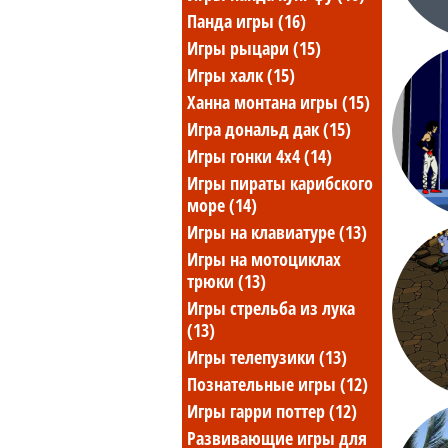
панда игры (16)
игры рыцари (15)
игры халк (15)
ханна монтана игры (15)
игра дональд дак (15)
игры гонки 4x4 (14)
игры пираты карибского
море (14)
игры на клавиатуре (13)
игры на мотоциклах
трюки (13)
игры стрельба из лука
(13)
игры телепузики (13)
познательные игры (12)
игры гарри поттер (12)
развивающие игры для