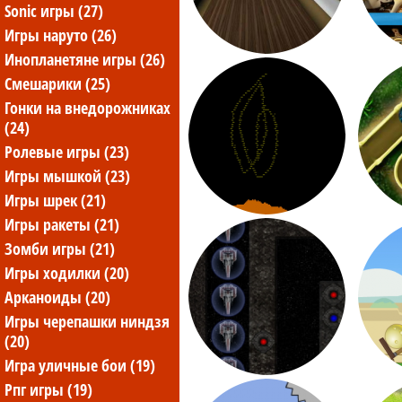
sonic игры (27)
игры наруто (26)
инопланетяне игры (26)
смешарики (25)
гонки на внедорожниках
(24)
ролевые игры (23)
игры мышкой (23)
игры шрек (21)
игры ракеты (21)
зомби игры (21)
игры ходилки (20)
арканоиды (20)
игры черепашки ниндзя
(20)
игра уличные бои (19)
рпг игры (19)