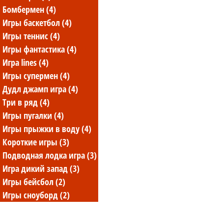
бомбермен (4)
игры баскетбол (4)
игры теннис (4)
игры фантастика (4)
игра lines (4)
игры супермен (4)
дудл джамп игра (4)
три в ряд (4)
игры пугалки (4)
игры прыжки в воду (4)
короткие игры (3)
подводная лодка игра (3)
игра дикий запад (3)
игры бейсбол (2)
игры сноуборд (2)