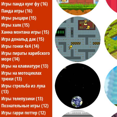
игры панда кунг фу (16)
панда игры (16)
игры рыцари (15)
игры халк (15)
ханна монтана игры (15)
игра дональд дак (15)
игры гонки 4x4 (14)
игры пираты карибского
море (14)
игры на клавиатуре (13)
игры на мотоциклах
трюки (13)
игры стрельба из лука
(13)
игры телепузики (13)
познательные игры (12)
игры гарри поттер (12)