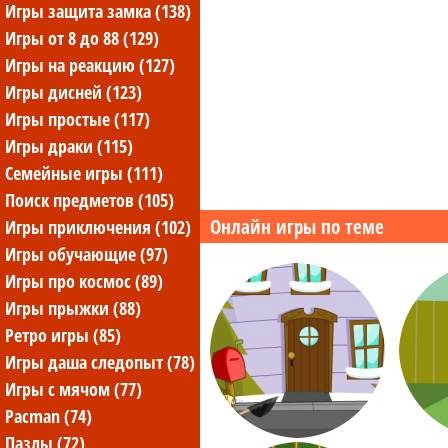
игры защита замка (138)
игры от 8 до 88 (129)
игры на реакцию (127)
игры дисней (123)
игры простые (117)
игры драки (115)
семейные игры (111)
поиск предметов (105)
Онлайн игры по теме
игры приключения (102)
игры обучающие (97)
игры про космос (89)
игры прыжки (88)
ретро игры (85)
игры даша следопыт (78)
игры с мячом (77)
pacman (74)
пазлы (72)