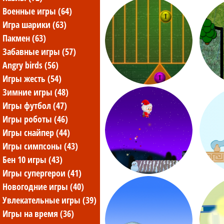
военные игры (64)
игра шарики (63)
пакмен (63)
забавные игры (57)
angry birds (56)
игры жесть (54)
зимние игры (48)
игры футбол (47)
игры роботы (46)
игры снайпер (44)
игры симпсоны (43)
бен 10 игры (43)
игры супергерои (41)
новогодние игры (40)
увлекательные игры (39)
игры на время (36)