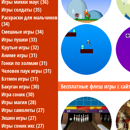
игры микки маус (36)
игры солдаты (35)
раскраски для мальчиков
(34)
смешные игры (34)
игры пушки (33)
крутые игры (32)
аниме игры (31)
гонки по холмам (31)
человек паук игры (31)
бэтмен игры (31)
Бесплатные флеш игры с сай
бакуган игры (30)
игра соник (30)
игры магия (28)
игры самолеты (27)
экшен игры (27)
игры соник икс (27)