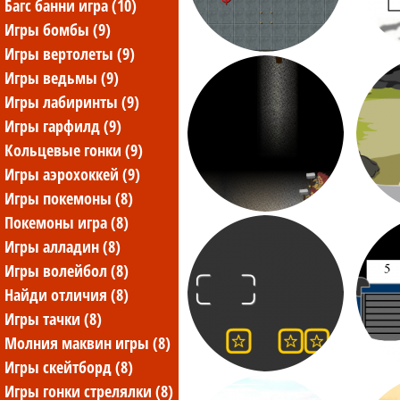
багс банни игра (10)
игры бомбы (9)
игры вертолеты (9)
игры ведьмы (9)
игры лабиринты (9)
игры гарфилд (9)
кольцевые гонки (9)
игры аэрохоккей (9)
игры покемоны (8)
покемоны игра (8)
игры алладин (8)
игры волейбол (8)
найди отличия (8)
игры тачки (8)
молния маквин игры (8)
игры скейтборд (8)
игры гонки стрелялки (8)