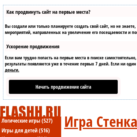
Как продвинуть сайт на первые места?
Вы создали или только планируете создать свой сайт, но не знаете,
мероприятий, направленных на увеличение его посещаемости и по
Ускорение продвижения
Если вам трудно попасть на первые места в поиске самостоятельно
результаты появляются уже в течение первых 7 дней. Если ни один з
деньги.
Начать продвижение сайта
Игра Стенк
логические игры (527)
игры для детей (516)