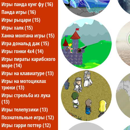
игры панда кунг фу (16)
панда игры (16)
игры рыцари (15)
игры халк (15)
ханна монтана игры (15)
игра дональд дак (15)
игры гонки 4x4 (14)
игры пираты карибского
море (14)
игры на клавиатуре (13)
игры на мотоциклах
трюки (13)
игры стрельба из лука
(13)
игры телепузики (13)
познательные игры (12)
игры гарри поттер (12)