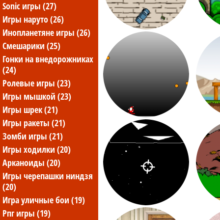
sonic игры (27)
игры наруто (26)
инопланетяне игры (26)
смешарики (25)
гонки на внедорожниках
(24)
ролевые игры (23)
игры мышкой (23)
игры шрек (21)
игры ракеты (21)
зомби игры (21)
игры ходилки (20)
арканоиды (20)
игры черепашки ниндзя
(20)
игра уличные бои (19)
рпг игры (19)