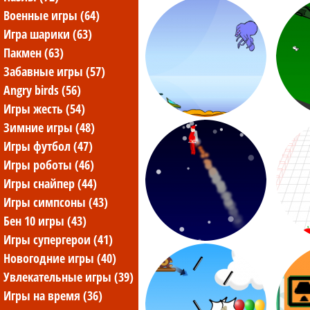
военные игры (64)
игра шарики (63)
пакмен (63)
забавные игры (57)
angry birds (56)
игры жесть (54)
зимние игры (48)
игры футбол (47)
игры роботы (46)
игры снайпер (44)
игры симпсоны (43)
бен 10 игры (43)
игры супергерои (41)
новогодние игры (40)
увлекательные игры (39)
игры на время (36)