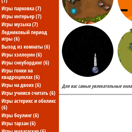
(7)
игры парковка (7)
игры интерьер (7)
игры музыка (7)
ледниковый период
игры (6)
выход из комнаты (6)
игры хэллоуин (6)
игры сноубординг (6)
игры гонки на
квадроциклах (6)
игры на двоих (6)
Для вас самые увлекательные онла
игры учимся считать (6)
игры астерикс и обеликс
(6)
игры боулинг (6)
игры тарзан (6)
игры мадагаскар (6)