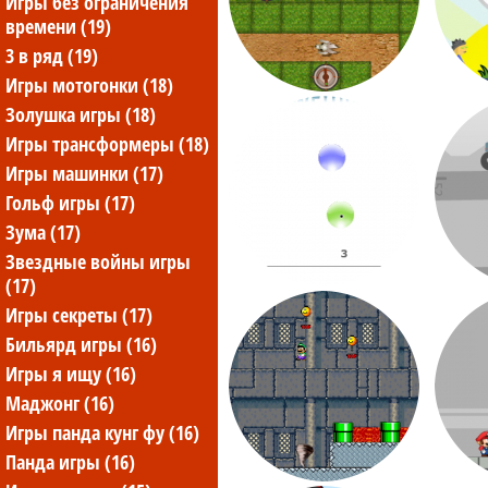
игры без ограничения
времени (19)
3 в ряд (19)
игры мотогонки (18)
золушка игры (18)
игры трансформеры (18)
игры машинки (17)
гольф игры (17)
зума (17)
звездные войны игры
(17)
игры секреты (17)
бильярд игры (16)
игры я ищу (16)
маджонг (16)
игры панда кунг фу (16)
панда игры (16)