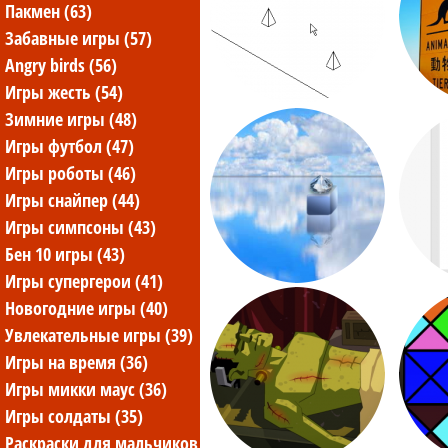
пакмен (63)
забавные игры (57)
angry birds (56)
игры жесть (54)
зимние игры (48)
игры футбол (47)
игры роботы (46)
игры снайпер (44)
игры симпсоны (43)
бен 10 игры (43)
игры супергерои (41)
новогодние игры (40)
увлекательные игры (39)
игры на время (36)
игры микки маус (36)
игры солдаты (35)
раскраски для мальчиков