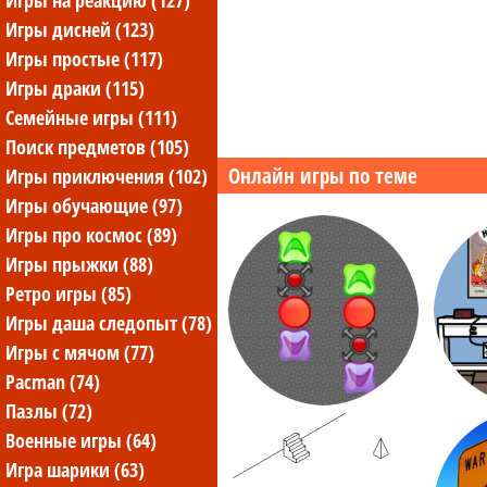
игры на реакцию (127)
игры дисней (123)
игры простые (117)
игры драки (115)
семейные игры (111)
поиск предметов (105)
Онлайн игры по теме
игры приключения (102)
игры обучающие (97)
игры про космос (89)
игры прыжки (88)
ретро игры (85)
игры даша следопыт (78)
игры с мячом (77)
pacman (74)
пазлы (72)
военные игры (64)
игра шарики (63)