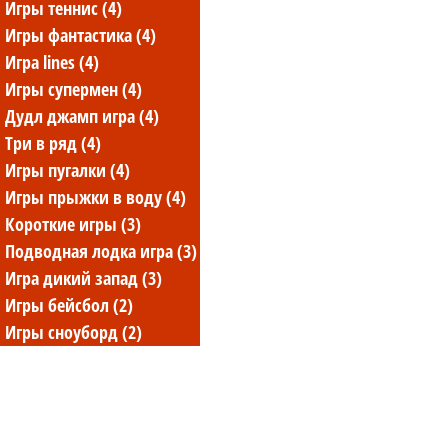
игры теннис (4)
игры фантастика (4)
игра lines (4)
игры супермен (4)
дудл джамп игра (4)
три в ряд (4)
игры пугалки (4)
игры прыжки в воду (4)
короткие игры (3)
подводная лодка игра (3)
игра дикий запад (3)
игры бейсбол (2)
игры сноуборд (2)